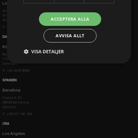
London
52 Brook Street
W1K 5DS London
ACCEPTERA ALLA
Storbritannien
P: +44 203 608 8181
AVVISA ALLT
DANMARK
Köpenhamn
VISA DETALJER
Ny Østergade 20
1101 København K
Danmark
P: +45 3698 8480
SPANIEN
Barcelona
Fusina 6, E2
08003 Barcelona
Spanien
P: +34 971 781 990
USA
Los Angeles