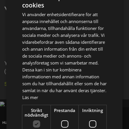
cookies
Yu Rongguang
Vi använder enhetsidentifierare för att
anpassa innehållet och annonserna till
Dela på
användarna, tillhandahålla funktioner för
sociala medier och analysera vår trafik. Vi
vidarebefordrar även sådana identifierare
Facebook
X
E-postadress
och annan information från din enhet till
de sociala medier och annons- och
analysföretag som vi samarbetar med.
Yu Rongguang is an actor, known for Giant Spider
Dessa kan i sin tur kombinera
(2021).
informationen med annan information
som du har tillhandahållit eller som de har
Se källa på IMDb
samlat in när du har använt deras tjänster.
Läs mer
Strikt
Prestanda
Inriktning
nödvändigt
HUVUDKONTOR