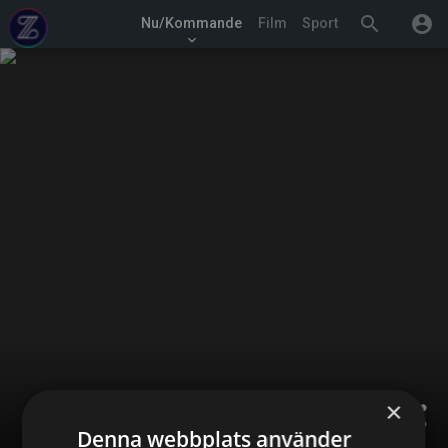
search
account_circle
Nu/Kommande
Film
Sport
keyboard_arrow_down
×
share
Denna webbplats använder