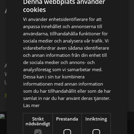
Denna webbplats använder
Abby Epstein
cookies
Vi använder enhetsidentifierare för att
anpassa innehållet och annonserna till
Dela på
användarna, tillhandahålla funktioner för
sociala medier och analysera vår trafik. Vi
vidarebefordrar även sådana identifierare
Facebook
X
E-postadress
och annan information från din enhet till
de sociala medier och annons- och
Abby Epstein is a director and producer, known for
analysföretag som vi samarbetar med.
Weed the People (2018), Sweetening the Pill and
Dessa kan i sin tur kombinera
Until the Violence Stops (2003).
informationen med annan information
som du har tillhandahållit eller som de har
Se källa på IMDb
samlat in när du har använt deras tjänster.
Läs mer
Strikt
Prestanda
Inriktning
nödvändigt