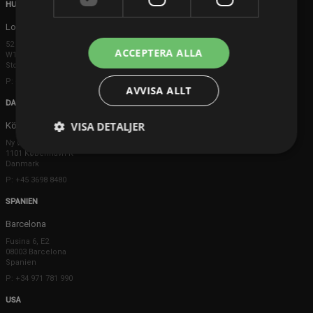
HUVUDKONTOR
London
52 Brook Street
ACCEPTERA ALLA
W1K 5DS London
Storbritannien
P: +44 203 608 8181
AVVISA ALLT
DANMARK
VISA DETALJER
Köpenhamn
Ny Østergade 20
1101 København K
Danmark
P: +45 3698 8480
SPANIEN
Barcelona
Fusina 6, E2
08003 Barcelona
Spanien
P: +34 971 781 990
USA