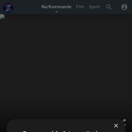
search
account_circle
Nu/Kommande
Film
Sport
keyboard_arrow_down
share
×