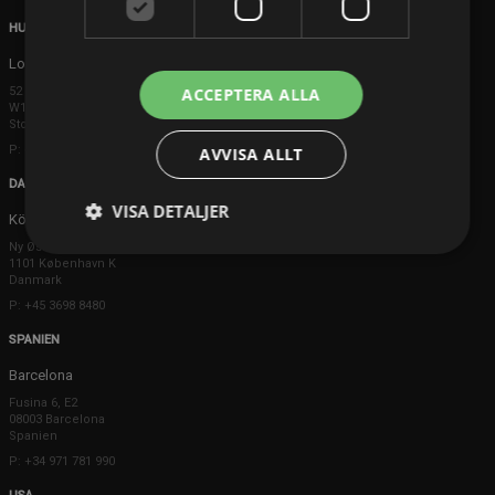
HUVUDKONTOR
London
ACCEPTERA ALLA
52 Brook Street
W1K 5DS London
Storbritannien
P: +44 203 608 8181
AVVISA ALLT
DANMARK
VISA DETALJER
Köpenhamn
Ny Østergade 20
1101 København K
Danmark
P: +45 3698 8480
SPANIEN
Barcelona
Fusina 6, E2
08003 Barcelona
Spanien
P: +34 971 781 990