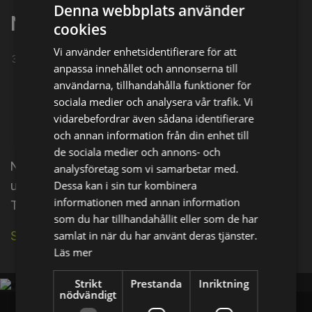
Denna webbplats använder
Nicola Rignanese
cookies
Vi använder enhetsidentifierare för att
30-11-1965
anpassa innehållet och annonserna till
Dela på
användarna, tillhandahålla funktioner för
sociala medier och analysera vår trafik. Vi
vidarebefordrar även sådana identifierare
Facebook
X
E-postadress
och annan information från din enhet till
de sociala medier och annons- och
Nicola Rignanese is an actor, known for La mafia
analysföretag som vi samarbetar med.
Dessa kan i sin tur kombinera
uccide solo d'estate (2016), Il cacciatore (2018) and
informationen med annan information
The Rats (2018).
som du har tillhandahållit eller som de har
samlat in när du har använt deras tjänster.
Se källa på IMDb
Läs mer
Strikt
Prestanda
Inriktning
nödvändigt