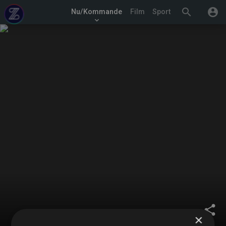
search
account_circle
Nu/Kommande
Film
Sport
keyboard_arrow_down
share
×