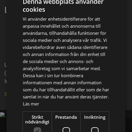
Denna webbplats använder
Liu Jia Xi
cookies
Vi använder enhetsidentifierare för att
anpassa innehållet och annonserna till
Dela på
användarna, tillhandahålla funktioner för
sociala medier och analysera vår trafik. Vi
vidarebefordrar även sådana identifierare
Facebook
X
E-postadress
och annan information från din enhet till
de sociala medier och annons- och
Liu Jia Xi is an actor, known for Well-Intended Love 2
analysföretag som vi samarbetar med.
(2020), Well-Intended Love 2 (2020) and Well-
Dessa kan i sin tur kombinera
Intended Love (2019).
informationen med annan information
som du har tillhandahållit eller som de har
Se källa på IMDb
samlat in när du har använt deras tjänster.
Läs mer
Strikt
Prestanda
Inriktning
nödvändigt