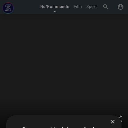
search
account_circle
Nu/Kommande
Film
Sport
keyboard_arrow_down
share
×