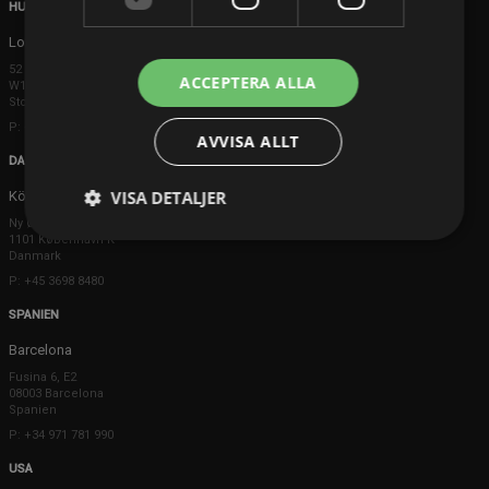
HUVUDKONTOR
London
52 Brook Street
ACCEPTERA ALLA
W1K 5DS London
Storbritannien
P: +44 203 608 8181
AVVISA ALLT
DANMARK
VISA DETALJER
Köpenhamn
Ny Østergade 20
1101 København K
Danmark
P: +45 3698 8480
SPANIEN
Barcelona
Fusina 6, E2
08003 Barcelona
Spanien
P: +34 971 781 990
USA