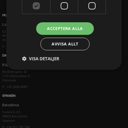
HUVUDKONTOR
London
ACCEPTERA ALLA
52 Brook Street
W1K 5DS London
Storbritannien
AVVISA ALLT
P: +44 203 608 8181
DANMARK
VISA DETALJER
Köpenhamn
Ny Østergade 20
1101 København K
Danmark
P: +45 3698 8480
SPANIEN
Barcelona
Fusina 6, E2
08003 Barcelona
Spanien
P: +34 971 781 990