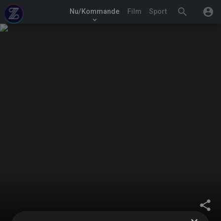
search
account_circle
Nu/Kommande
Film
Sport
keyboard_arrow_down
share