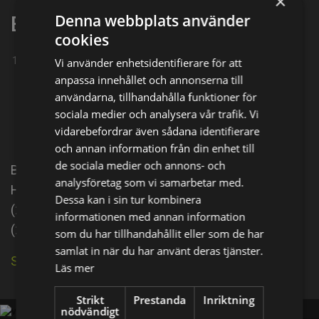
×
Denna webbplats använder
Bayoumi Fouad
cookies
16-06-1965
Vi använder enhetsidentifierare för att
anpassa innehållet och annonserna till
Dela på
användarna, tillhandahålla funktioner för
sociala medier och analysera vår trafik. Vi
Facebook
X
E-postadress
vidarebefordrar även sådana identifierare
och annan information från din enhet till
de sociala medier och annons- och
Bayoumi Fouad was born on June 16, 1965 in Egypt.
analysföretag som vi samarbetar med.
He is an actor, known for El Harb El Alameya El Talta
Dessa kan i sin tur kombinera
(2014), Hamlet Pheroun (2019) and Baghdad Thief
informationen med annan information
(2020).
som du har tillhandahållit eller som de har
samlat in när du har använt deras tjänster.
Se källa på IMDb
Läs mer
Strikt
Prestanda
Inriktning
nödvändigt