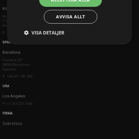
Köpenhamn
AVVISA ALLT
Ny Østergade 20
1101 København K
Danmark
VISA DETALJER
P: +45 3698 8480
SPANIEN
Barcelona
Fusina 6, E2
08003 Barcelona
Spanien
P: +34 971 781 990
USA
Los Angeles
P: +1 213 221 3700
FIRMA
Sekretess