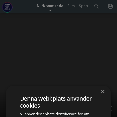
search
account_circle
Nu/Kommande
Film
Sport
keyboard_arrow_down
×
Denna webbplats använder
cookies
share
Vi använder enhetsidentifierare för att