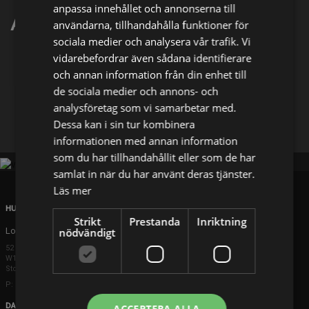
anpassa innehållet och annonserna till
Adriana Llabres
användarna, tillhandahålla funktioner för
sociala medier och analysera vår trafik. Vi
vidarebefordrar även sådana identifierare
Dela på
och annan information från din enhet till
de sociala medier och annons- och
analysföretag som vi samarbetar med.
Facebook
X
E-postadress
Dessa kan i sin tur kombinera
informationen med annan information
som du har tillhandahållit eller som de har
samlat in när du har använt deras tjänster.
Läs mer
HUVUDKONTOR
Strikt
Prestanda
Inriktning
London
nödvändigt
52 Brook Street
W1K 5DS London
Storbritannien
P: +44 203 608 8181
DANMARK
ACCEPTERA ALLA