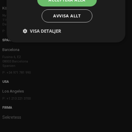
Köpenhamn
AVVISA ALLT
Ny Østergade 20
1101 København K
Danmark
VISA DETALJER
P: +45 3698 8480
SPANIEN
Barcelona
Fusina 6, E2
08003 Barcelona
Spanien
P: +34 971 781 990
USA
Los Angeles
P: +1 213 221 3700
FIRMA
Sekretess