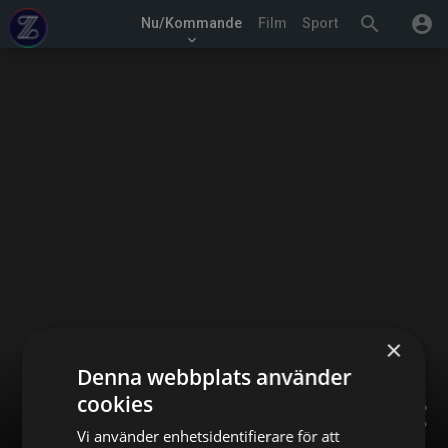
search
account_circle
Nu/Kommande
Film
Sport
keyboard_arrow_down
×
Denna webbplats använder
cookies
share
Vi använder enhetsidentifierare för att