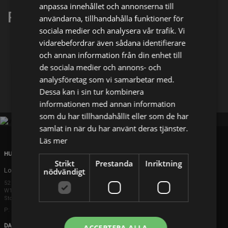
anpassa innehållet och annonserna till
Peggy Schott
användarna, tillhandahålla funktioner för
sociala medier och analysera vår trafik. Vi
vidarebefordrar även sådana identifierare
Dela på
och annan information från din enhet till
de sociala medier och annons- och
analysföretag som vi samarbetar med.
Facebook
X
E-postadress
Dessa kan i sin tur kombinera
informationen med annan information
som du har tillhandahållit eller som de har
samlat in när du har använt deras tjänster.
Läs mer
HUVUDKONTOR
Strikt
Prestanda
Inriktning
London
nödvändigt
52 Brook Street
W1K 5DS London
Storbritannien
P: +44 203 608 8181
DANMARK
ACCEPTERA ALLA