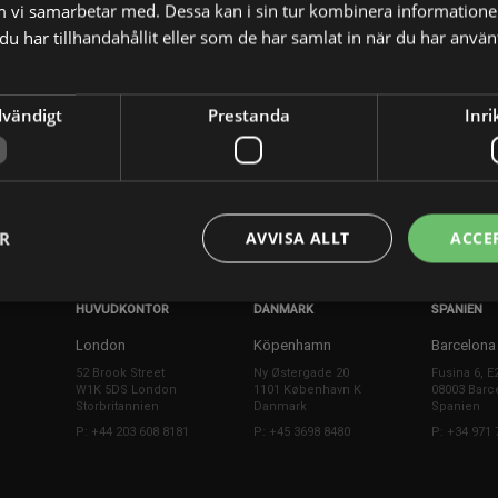
m vi samarbetar med. Dessa kan i sin tur kombinera informatio
u har tillhandahållit eller som de har samlat in när du har använt
dvändigt
Prestanda
Inri
X
E-postadress
ER
AVVISA ALLT
ACCE
HUVUDKONTOR
DANMARK
SPANIEN
London
Köpenhamn
Barcelona
52 Brook Street
Ny Østergade 20
Fusina 6, E
W1K 5DS London
1101 København K
08003 Barc
Storbritannien
Danmark
Spanien
P: +44 203 608 8181
P: +45 3698 8480
P: +34 971 