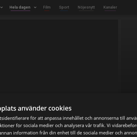
board_arrow_down
Hela dagen
keyboard_arrow_down
Film
Sport
Nöjesnytt
Kanaler
plats använder cookies
sidentifierare för att anpassa innehållet och annonserna till anv
nktioner för sociala medier och analysera vår trafik. Vi vidarebef
 annan information från din enhet till de sociala medier och anno