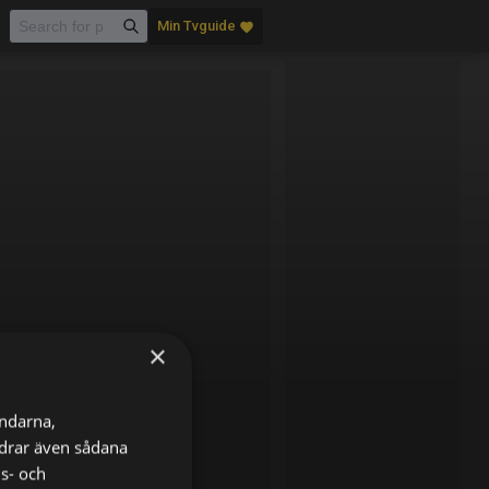
Min Tvguide
favorite
×
ändarna,
ordrar även sådana
ns- och