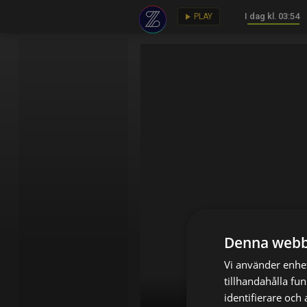
I dag kl. 03:54
key
play_arrow
PLAY
Denna webb
Vi använder enhet
tillhandahålla fu
identifierare och