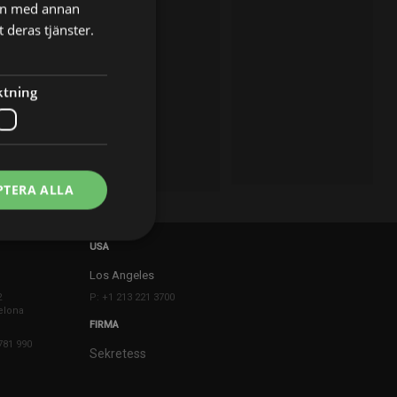
nen med annan
 deras tjänster.
ktning
PTERA ALLA
USA
Los Angeles
2
P: +1 213 221 3700
elona
FIRMA
781 990
Sekretess