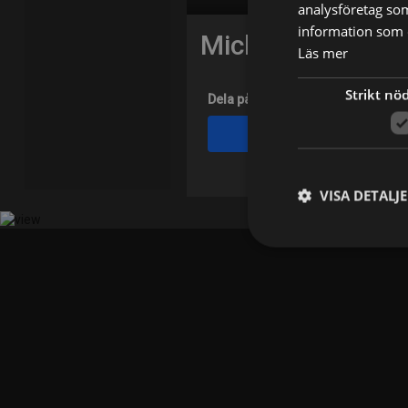
analysföretag so
information som d
Michael Skinner
Läs mer
Strikt nö
Dela på
Facebook
VISA DETALJ