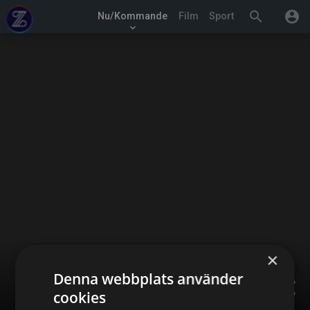
search
account_circle
Nu/Kommande
Film
Sport
keyboard_arrow_down
×
Denna webbplats använder
share
cookies