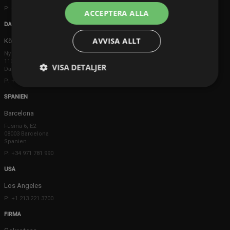
P: +44 203 608 8181
ACCEPTERA ALLA
DANMARK
AVVISA ALLT
Köpenhamn
Ny Østergade 20
1101 København K
VISA DETALJER
Danmark
P: +45 3698 8480
SPANIEN
Barcelona
Fusina 6, E2
08003 Barcelona
Spanien
P: +34 971 781 990
USA
Los Angeles
P: +1 213 221 3700
FIRMA