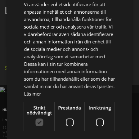
Vi använder enhetsidentifierare för att
LUCY SELWOOD
anpassa innehållet och annonserna till
användarna, tillhandahålla funktioner för
sociala medier och analysera vår trafik. Vi
Dela på
vidarebefordrar även sådana identifierare
och annan information från din enhet till
de sociala medier och annons- och
Facebook
X
E-postadress
analysföretag som vi samarbetar med.
Dessa kan i sin tur kombinera
Se källa på IMDb
informationen med annan information
som du har tillhandahållit eller som de har
samlat in när du har använt deras tjänster.
Läs mer
Strikt
Prestanda
Inriktning
HUVUDKONTOR
nödvändigt
London
52 Brook Street
W1K 5DS London
Storbritannien