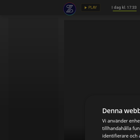
I dag kl. 17:33
key
play_arrow
PLAY
Denna webb
Vi använder enhet
tillhandahålla fu
identifierare och