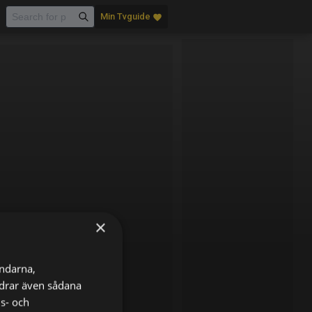
Min Tvguide
favorite
×
ändarna,
ordrar även sådana
ns- och