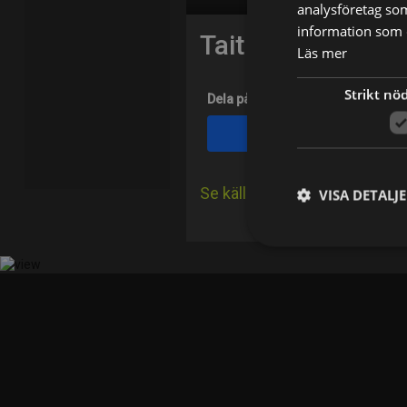
analysföretag so
information som d
Tait Blum
Läs mer
Strikt nö
Dela på
Facebook
Se källa på IMDb
VISA DETALJ