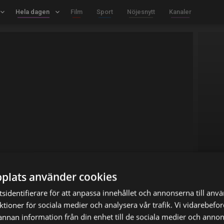
board_arrow_down
Hela dagen
keyboard_arrow_down
Film
Sport
Nöjesnytt
Kanaler
plats använder cookies
sidentifierare för att anpassa innehållet och annonserna till anv
nktioner för sociala medier och analysera vår trafik. Vi vidarebef
 annan information från din enhet till de sociala medier och anno