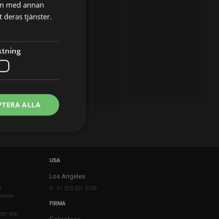
nen med annan
 deras tjänster.
ktning
PTERA ALLA
USA
Los Angeles
2
P: +1 213 221 3700
elona
FIRMA
781 990