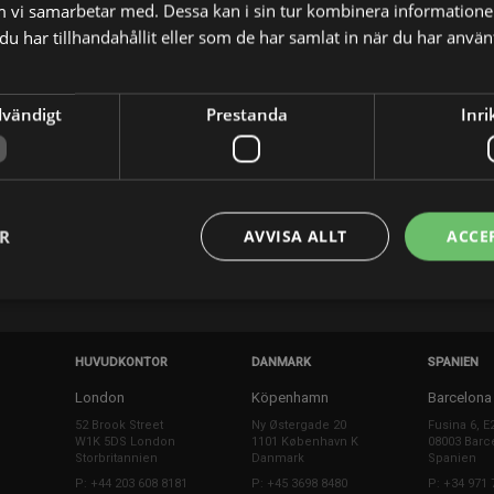
m vi samarbetar med. Dessa kan i sin tur kombinera informatio
u har tillhandahållit eller som de har samlat in när du har använt
dvändigt
Prestanda
Inri
X
E-postadress
ER
AVVISA ALLT
ACCE
HUVUDKONTOR
DANMARK
SPANIEN
London
Köpenhamn
Barcelona
52 Brook Street
Ny Østergade 20
Fusina 6, E
W1K 5DS London
1101 København K
08003 Barc
Storbritannien
Danmark
Spanien
P: +44 203 608 8181
P: +45 3698 8480
P: +34 971 