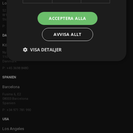
London
52 Brook Street
W1K 5DS London
ACCEPTERA ALLA
Storbritannien
P: +44 203 608 8181
AVVISA ALLT
DANMARK
Köpenhamn
VISA DETALJER
Ny Østergade 20
1101 København K
Danmark
P: +45 3698 8480
SPANIEN
Barcelona
Fusina 6, E2
08003 Barcelona
Spanien
P: +34 971 781 990
USA
Los Angeles