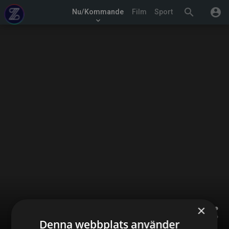
search
account_circle
Nu/Kommande
Film
Sport
keyboard_arrow_down
×
share
Denna webbplats använder