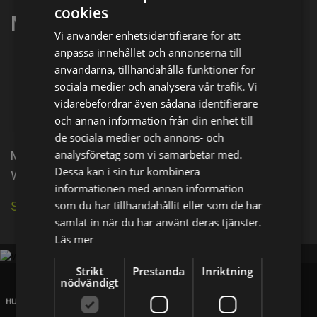
cookies
Marnie Dickens
Vi använder enhetsidentifierare för att
anpassa innehållet och annonserna till
Dela på
användarna, tillhandahålla funktioner för
sociala medier och analysera vår trafik. Vi
vidarebefordrar även sådana identifierare
Facebook
X
E-postadress
och annan information från din enhet till
de sociala medier och annons- och
analysföretag som vi samarbetar med.
Marnie Dickens is known for Thirteen (2016),
Dessa kan i sin tur kombinera
Wilderness (2023) and Gold Digger (2019).
informationen med annan information
som du har tillhandahållit eller som de har
Se källa på IMDb
samlat in när du har använt deras tjänster.
Läs mer
Strikt
Prestanda
Inriktning
nödvändigt
HUVUDKONTOR