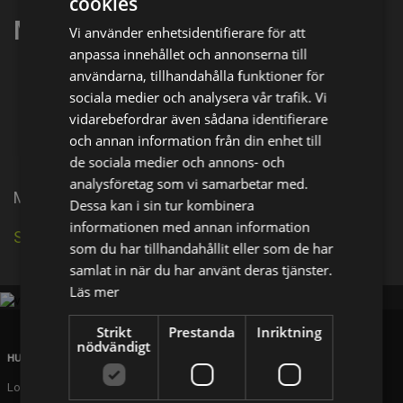
cookies
Myk O'Connor
Vi använder enhetsidentifierare för att
anpassa innehållet och annonserna till
användarna, tillhandahålla funktioner för
Dela på
sociala medier och analysera vår trafik. Vi
vidarebefordrar även sådana identifierare
och annan information från din enhet till
Facebook
X
E-postadress
de sociala medier och annons- och
analysföretag som vi samarbetar med.
Myk O'Connor is known for Whisker Wars (2011).
Dessa kan i sin tur kombinera
informationen med annan information
Se källa på IMDb
som du har tillhandahållit eller som de har
samlat in när du har använt deras tjänster.
Läs mer
Strikt
Prestanda
Inriktning
nödvändigt
HUVUDKONTOR
London