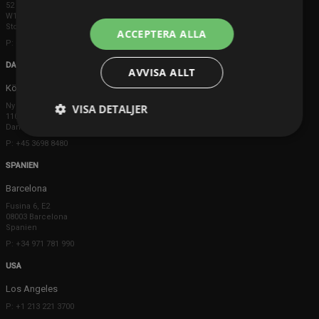
52 Brook Street
W1K 5DS London
Storbritannien
ACCEPTERA ALLA
P: +44 203 608 8181
DANMARK
AVVISA ALLT
Köpenhamn
Ny Østergade 20
VISA DETALJER
1101 København K
Danmark
P: +45 3698 8480
SPANIEN
Barcelona
Fusina 6, E2
08003 Barcelona
Spanien
P: +34 971 781 990
USA
Los Angeles
P: +1 213 221 3700