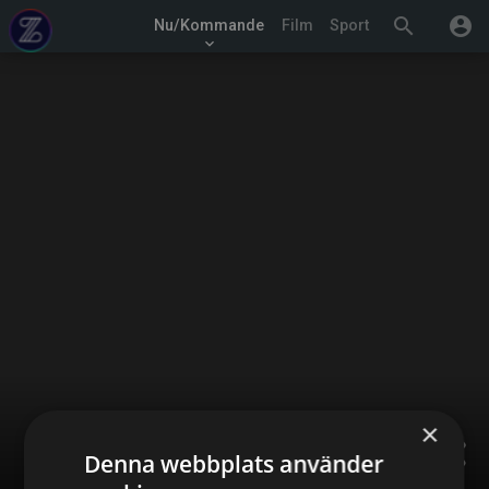
search
account_circle
Nu/Kommande
Film
Sport
keyboard_arrow_down
×
share
Denna webbplats använder