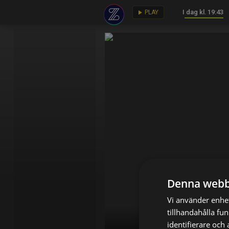
I dag kl. 19:43
key
play_arrow
PLAY
Denna webb
Vi använder enhet
tillhandahålla fu
identifierare och