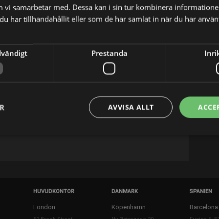
m vi samarbetar med. Dessa kan i sin tur kombinera informatio
u har tillhandahållit eller som de har samlat in när du har använt
dvändigt
Prestanda
Inri
X
E-postadress
ER
AVVISA ALLT
ACCE
ilm and television actress.
HUVUDKONTOR
DANMARK
SPANIEN
London
Köpenhamn
Barcelona