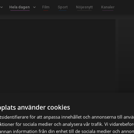
board_arrow_down
Hela dagen
keyboard_arrow_down
Film
Sport
Nöjesnytt
Kanaler
plats använder cookies
sidentifierare för att anpassa innehållet och annonserna till anv
nktioner för sociala medier och analysera vår trafik. Vi vidarebef
 annan information från din enhet till de sociala medier och anno