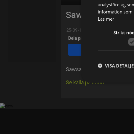
analysföretag so
information som d
Sawsan Badr
Läs mer
25-09-1957
Strikt nö
Dela på
Facebook
VISA DETALJ
Sawsan Badr is an Egyptian f
Se källa på IMDb