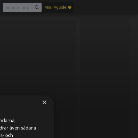
Min Tvguide
favorite
×
ändarna,
ordrar även sådana
ns- och