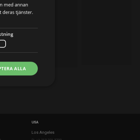
nen med annan
 deras tjänster.
ktning
PTERA ALLA
USA
Los Angeles