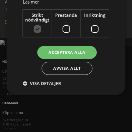
article Edward Albert, licensed under CC-BY-SA, full
Läs mer
list of contributors on Wikipedia.
Strikt
Prestanda
Inriktning
nödvändigt
Se källa på IMDb
ACCEPTERA ALLA
HUVUDKONTOR
AVVISA ALLT
London
52 Brook Street
VISA DETALJER
W1K 5DS London
Storbritannien
P: +44 203 608 8181
DANMARK
Köpenhamn
Ny Østergade 20
1101 København K
Danmark