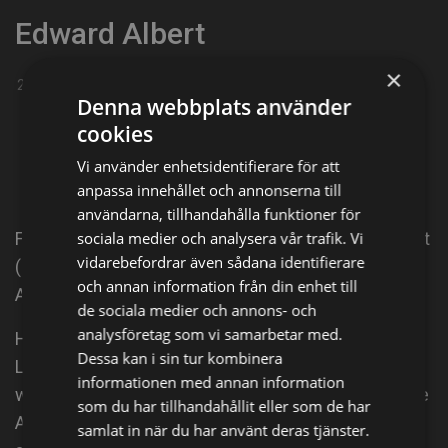
Edward Albert
×
20-02-1951
|
Förenta staterna
Denna webbplats använder
Dela på
cookies
Vi använder enhetsidentifierare för att
Facebook
X
E-postadress
anpassa innehållet och annonserna till
användarna, tillhandahålla funktioner för
sociala medier och analysera vår trafik. Vi
​From Wikipedia, the free encyclopedia Edward Albert
vidarebefordrar även sådana identifierare
(February 20, 1951 – September 22, 2006) was an
och annan information från din enhet till
American film and television actor.
de sociala medier och annons- och
analysföretag som vi samarbetar med.
He was also known as Edward Laurence Albert,
Dessa kan i sin tur kombinera
Laurence Edward Albert (to further avoid confusion
informationen med annan information
with his same-named father) and occasionally Eddie
som du har tillhandahållit eller som de har
Albert, Jr. Description above from the Wikipedia
samlat in när du har använt deras tjänster.