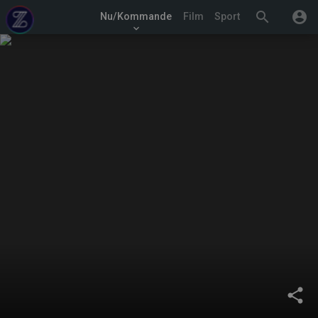
search
account_circle
Nu/Kommande
Film
Sport
keyboard_arrow_down
share