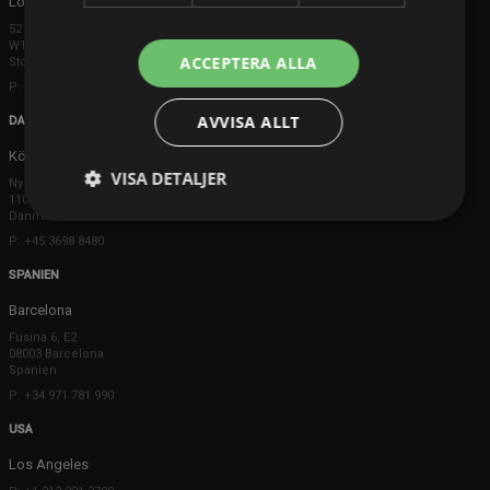
London
52 Brook Street
W1K 5DS London
ACCEPTERA ALLA
Storbritannien
P: +44 203 608 8181
AVVISA ALLT
DANMARK
Köpenhamn
VISA DETALJER
Ny Østergade 20
1101 København K
Danmark
P: +45 3698 8480
SPANIEN
Barcelona
Fusina 6, E2
08003 Barcelona
Spanien
P: +34 971 781 990
USA
Los Angeles