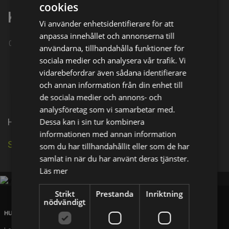
cookies
Kaito Yoshimura
Vi använder enhetsidentifierare för att
anpassa innehållet och annonserna till
02-02-1993
användarna, tillhandahålla funktioner för
Dela på
sociala medier och analysera vår trafik. Vi
vidarebefordrar även sådana identifierare
och annan information från din enhet till
Facebook
X
E-postadress
de sociala medier och annons- och
analysföretag som vi samarbetar med.
Dessa kan i sin tur kombinera
He is Japanese actor.
informationen med annan information
Se källa på IMDb
som du har tillhandahållit eller som de har
samlat in när du har använt deras tjänster.
Läs mer
Strikt
Prestanda
Inriktning
nödvändigt
HUVUDKONTOR