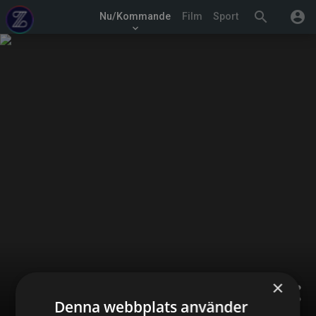
search
account_circle
Nu/Kommande
Film
Sport
keyboard_arrow_down
×
share
Denna webbplats använder