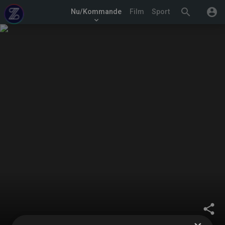
search
account_circle
Nu/Kommande
Film
Sport
keyboard_arrow_down
share