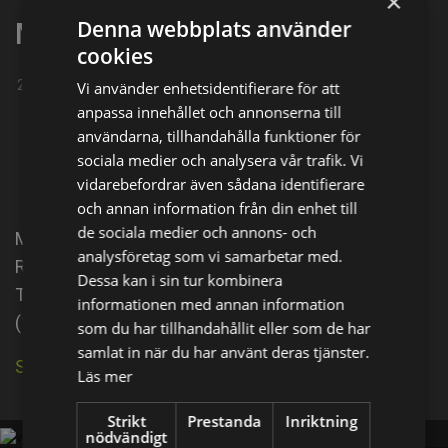
×
Denna webbplats använder
Maria Ellingsen
cookies
22-01-1964
Vi använder enhetsidentifierare för att
anpassa innehållet och annonserna till
Dela på
användarna, tillhandahålla funktioner för
sociala medier och analysera vår trafik. Vi
Facebook
X
E-postadress
vidarebefordrar även sådana identifierare
och annan information från din enhet till
de sociala medier och annons- och
Maria Ellingsen was born on January 22, 1964 in
analysföretag som vi samarbetar med.
Reykjavík, Iceland. She is an actress, known for D2:
Dessa kan i sin tur kombinera
The Mighty Ducks (1994), Agnes (1995) and Foxtrot
informationen med annan information
(1988).
som du har tillhandahållit eller som de har
samlat in när du har använt deras tjänster.
Se källa på IMDb
Läs mer
Strikt
Prestanda
Inriktning
nödvändigt