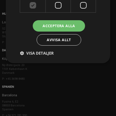
HUVUDKONTOR
London
ACCEPTERA ALLA
52 Brook Street
W1K 5DS London
Storbritannien
AVVISA ALLT
P: +44 203 608 8181
DANMARK
VISA DETALJER
Köpenhamn
Ny Østergade 20
1101 København K
Danmark
P: +45 3698 8480
SPANIEN
Barcelona
Fusina 6, E2
08003 Barcelona
Spanien
P: +34 971 781 990