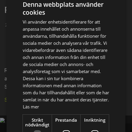
Denna webbplats använder
Rosabell Laurenti Sellers
cookies
Vi använder enhetsidentifierare för att
27-03-1996
|
Förenta staterna
anpassa innehållet och annonserna till
Dela på
användarna, tillhandahålla funktioner för
sociala medier och analysera vår trafik. Vi
vidarebefordrar även sådana identifierare
Facebook
X
E-postadress
och annan information från din enhet till
de sociala medier och annons- och
Rosabell Laurenti Sellers is an Italian-American
analysföretag som vi samarbetar med.
Dessa kan i sin tur kombinera
actress. She is best known for her role as Tyene
informationen med annan information
Sand in the HBO series Game of Thrones.
som du har tillhandahållit eller som de har
samlat in när du har använt deras tjänster.
Se källa på IMDb
Läs mer
Strikt
Prestanda
Inriktning
nödvändigt