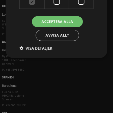
HUVUDKONTOR
London
ACCEPTERA ALLA
52 Brook Street
W1K 5DS London
Storbritannien
P: +44 203 608 8181
AVVISA ALLT
DANMARK
VISA DETALJER
Köpenhamn
Ny Østergade 20
1101 København K
Danmark
P: +45 3698 8480
SPANIEN
Barcelona
Fusina 6, E2
08003 Barcelona
Spanien
P: +34 971 781 990