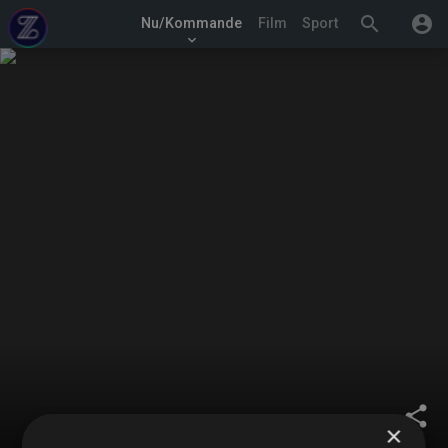
search
account_circle
Nu/Kommande
Film
Sport
keyboard_arrow_down
share
×