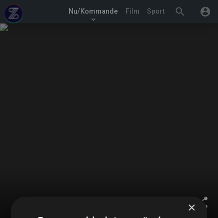
search
account_circle
Nu/Kommande
Film
Sport
keyboard_arrow_down
share
×