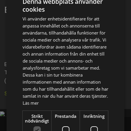
Denna webbplats använder
Emmanuelle Meyssignac
cookies
Vi använder enhetsidentifierare för att
anpassa innehållet och annonserna till
Dela på
användarna, tillhandahålla funktioner för
sociala medier och analysera vår trafik. Vi
vidarebefordrar även sådana identifierare
Facebook
X
E-postadress
och annan information från din enhet till
de sociala medier och annons- och
Emmanuelle Meyssignac is an actress, known for
analysföretag som vi samarbetar med.
The Hitchhiker (1983), Carmilla: Le coeur pétrifié
Dessa kan i sin tur kombinera
(1988) and Le gorille (1990).
informationen med annan information
som du har tillhandahållit eller som de har
Se källa på IMDb
samlat in när du har använt deras tjänster.
Läs mer
Strikt
Prestanda
Inriktning
nödvändigt