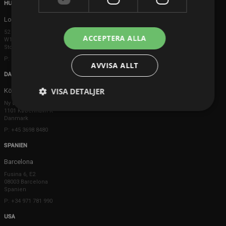
HUVUDKONTOR
London
52 Brook Street
ACCEPTERA ALLA
W1K 5DS London
Storbritannien
P: +44 203 608 8181
AVVISA ALLT
DANMARK
VISA DETALJER
Köpenhamn
Ny Østergade 20
1101 København K
Danmark
P: +45 3698 8480
SPANIEN
Barcelona
Fusina 6, E2
08003 Barcelona
Spanien
P: +34 971 781 990
USA