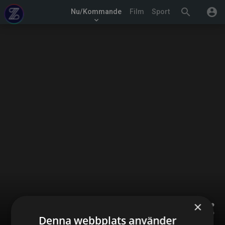
search
account_circle
Nu/Kommande
Film
Sport
keyboard_arrow_down
×
share
Denna webbplats använder