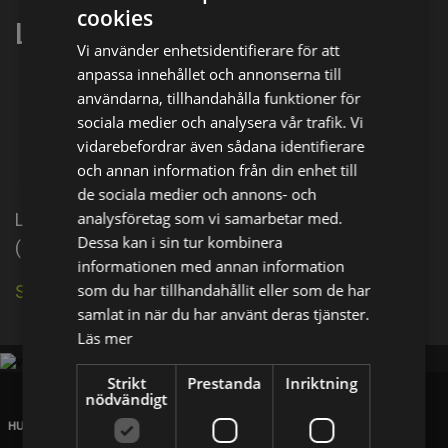
cookies
Laura Marr
Vi använder enhetsidentifierare för att
anpassa innehållet och annonserna till
Dela på
användarna, tillhandahålla funktioner för
sociala medier och analysera vår trafik. Vi
vidarebefordrar även sådana identifierare
Facebook
X
E-postadress
och annan information från din enhet till
de sociala medier och annons- och
analysföretag som vi samarbetar med.
Laura Marr is an actress, known for Power Slide
Dessa kan i sin tur kombinera
(1990), Dinosaur Train (2009) and My Doll (2013).
informationen med annan information
som du har tillhandahållit eller som de har
Se källa på IMDb
samlat in när du har använt deras tjänster.
Läs mer
Strikt
Prestanda
Inriktning
nödvändigt
HUVUDKONTOR