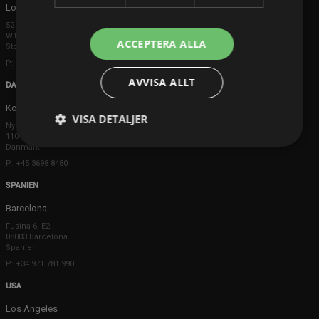
London
52 Brook Street
W1K 5DS London
ACCEPTERA ALLA
Storbritannien
P: +44 203 608 8181
AVVISA ALLT
DANMARK
Köpenhamn
VISA DETALJER
Ny Østergade 20
1101 København K
Danmark
P: +45 3698 8480
SPANIEN
Barcelona
Fusina 6, E2
08003 Barcelona
Spanien
P: +34 971 781 990
USA
Los Angeles