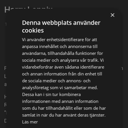
Harry Lennix
×
Denna webbplats använder
16-11-1964
cookies
Dela på
Vi använder enhetsidentifierare för att
anpassa innehållet och annonserna till
Facebook
X
E-postadress
användarna, tillhandahålla funktioner för
sociala medier och analysera vår trafik. Vi
vidarebefordrar även sådana identifierare
From Wikipedia, the free encyclopedia. Harry Joseph
och annan information från din enhet till
Lennix (born November 16, 1964) is an American
de sociala medier och annons- och
actor.
analysföretag som vi samarbetar med.
Dessa kan i sin tur kombinera
He is best known for his roles as "Dresser" in the
informationen med annan information
Robert Townsend film "The Five Heartbeats" & as
som du har tillhandahållit eller som de har
"Boyd Langton" in the Joss Whedon television show
samlat in när du har använt deras tjänster.
Dollhouse.
Läs mer