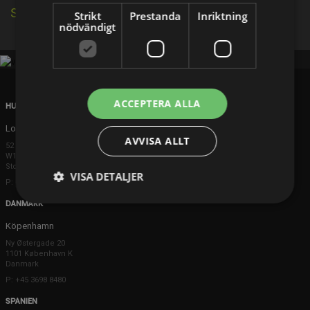
Se källa på IMDb
Strikt
Prestanda
Inriktning
nödvändigt
ACCEPTERA ALLA
HUVUDKONTOR
London
AVVISA ALLT
52 Brook Street
W1K 5DS London
Storbritannien
VISA DETALJER
P: +44 203 608 8181
DANMARK
Köpenhamn
Ny Østergade 20
1101 København K
Danmark
P: +45 3698 8480
SPANIEN