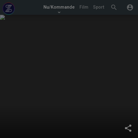
search
account_circle
Nu/Kommande
Film
Sport
keyboard_arrow_down
share