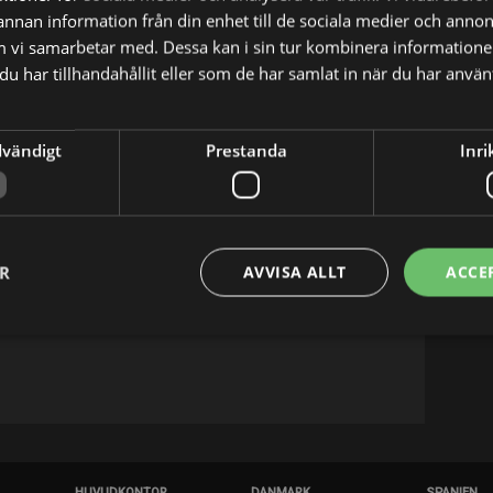
 annan information från din enhet till de sociala medier och anno
m vi samarbetar med. Dessa kan i sin tur kombinera informatio
u har tillhandahållit eller som de har samlat in när du har använt
dvändigt
Prestanda
Inri
X
E-postadress
mber 24, 1983 in London, England. He is an
ER
AVVISA ALLT
ACCE
hapsody (2018), Fresh Meat (2011) and The
HUVUDKONTOR
DANMARK
SPANIEN