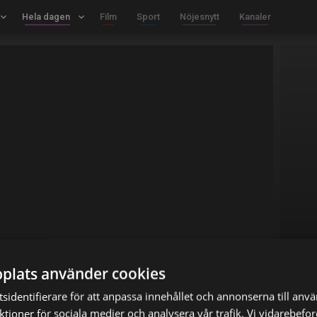
board_arrow_down
Hela dagen
keyboard_arrow_down
Film
Sport
Nöjesnytt
Kanaler
plats använder cookies
sidentifierare för att anpassa innehållet och annonserna till anv
nktioner för sociala medier och analysera vår trafik. Vi vidarebef