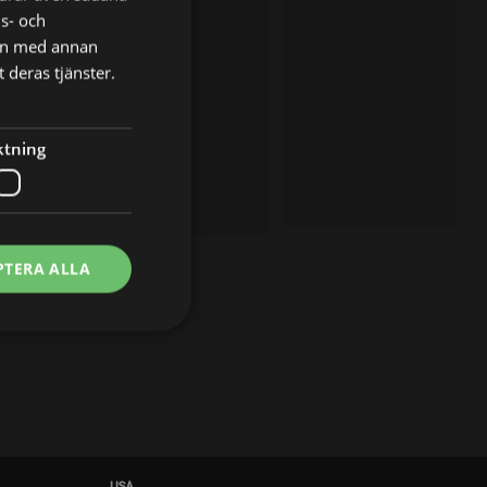
ns- och
nen med annan
 deras tjänster.
ktning
PTERA ALLA
USA