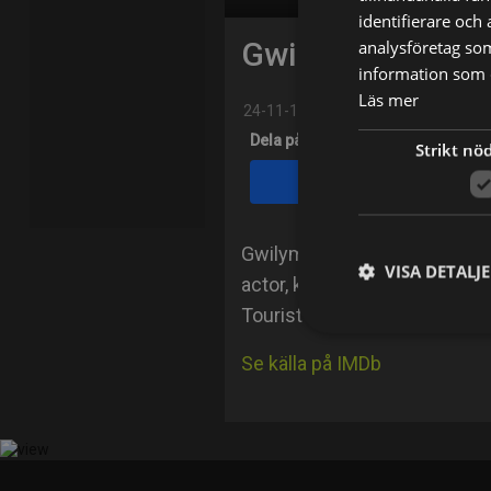
identifierare och
Gwilym Lee
analysföretag so
information som d
Läs mer
24-11-1983
Dela på
Strikt nö
Facebook
Gwilym Lee was born on Nove
VISA DETALJ
actor, known for Bohemian R
Tourist (2010).
Se källa på IMDb