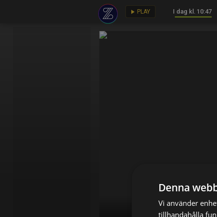
I dag kl. 10:47
key
play_arrow
PLAY
Denna webb
Vi använder enhet
tillhandahålla fu