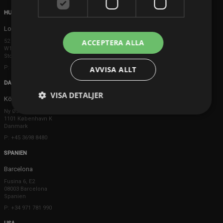
HUVUDKONTOR
London
ACCEPTERA ALLA
52 Brook Street
W1K 5DS London
Storbritannien
P: +44 203 608 8181
AVVISA ALLT
DANMARK
VISA DETALJER
Köpenhamn
Ny Østergade 20
1101 København K
Danmark
P: +45 3698 8480
SPANIEN
Barcelona
Fusina 6, E2
08003 Barcelona
Spanien
P: +34 971 781 990