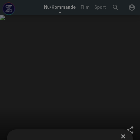
search
account_circle
Nu/Kommande
Film
Sport
keyboard_arrow_down
share
×