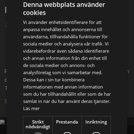
Denna webbplats använder
Patrick Brice
cookies
Vi använder enhetsidentifierare för att
23-04-1983
anpassa innehållet och annonserna till
Dela på
användarna, tillhandahålla funktioner för
sociala medier och analysera vår trafik. Vi
vidarebefordrar även sådana identifierare
Facebook
X
E-postadress
och annan information från din enhet till
de sociala medier och annons- och
Patrick Brice (born April 23, 1983) is an American film
analysföretag som vi samarbetar med.
Dessa kan i sin tur kombinera
director, actor, and screenwriter, known for the films
informationen med annan information
The Overnight and Creep.
som du har tillhandahållit eller som de har
samlat in när du har använt deras tjänster.
Se källa på IMDb
Läs mer
Strikt
Prestanda
Inriktning
nödvändigt