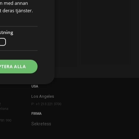
nen med annan
 deras tjänster.
ktning
PTERA ALLA
USA
Los Angeles
2
P: +1 213 221 3700
elona
FIRMA
781 990
Sekretess