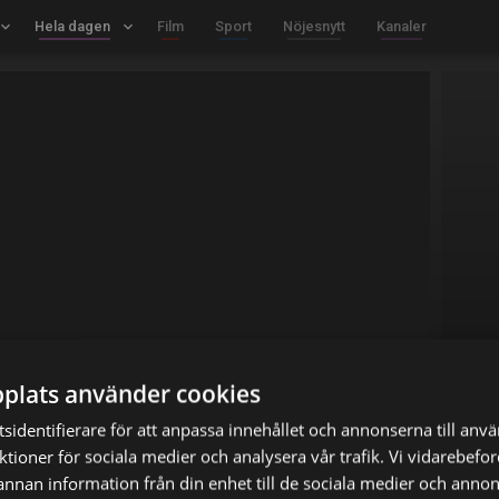
board_arrow_down
Hela dagen
keyboard_arrow_down
Film
Sport
Nöjesnytt
Kanaler
plats använder cookies
sidentifierare för att anpassa innehållet och annonserna till anv
nktioner för sociala medier och analysera vår trafik. Vi vidarebef
 annan information från din enhet till de sociala medier och anno