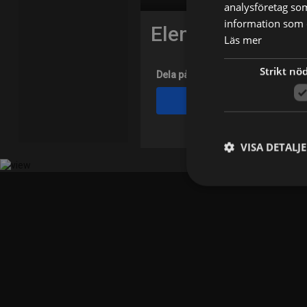
analysföretag so
information som d
Elena Arndt Jen
Läs mer
Strikt nö
Dela på
Facebook
VISA DETALJ