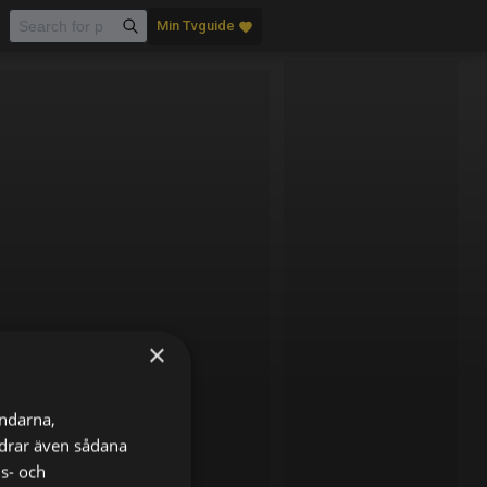
Min Tvguide
favorite
×
ändarna,
ordrar även sådana
ns- och