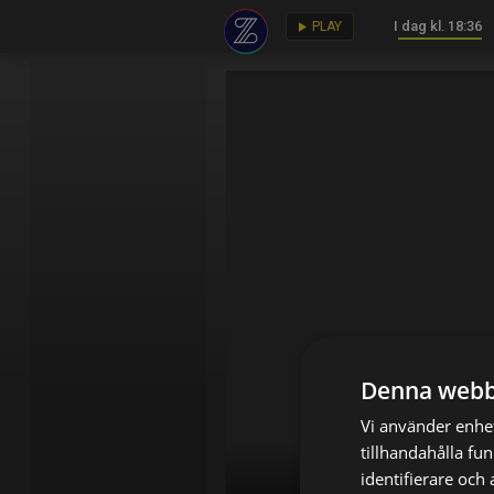
I dag kl. 18:36
key
play_arrow
PLAY
Denna webb
Vi använder enhet
tillhandahålla fu
identifierare och