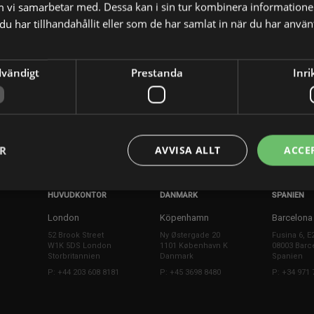
m vi samarbetar med. Dessa kan i sin tur kombinera informatio
u har tillhandahållit eller som de har samlat in när du har använt
sen
dvändigt
Prestanda
Inri
X
E-postadress
ER
AVVISA ALLT
ACCE
HUVUDKONTOR
DANMARK
SPANIEN
London
Köpenhamn
Barcelona
52 Brook Street
Ny Østergade 20
Fusina 6, E
W1K 5DS London
1101 København K
08003 Barc
Storbritannien
Danmark
Spanien
P: +44 203 608 8181
P: +45 3698 8480
P: +34 971 