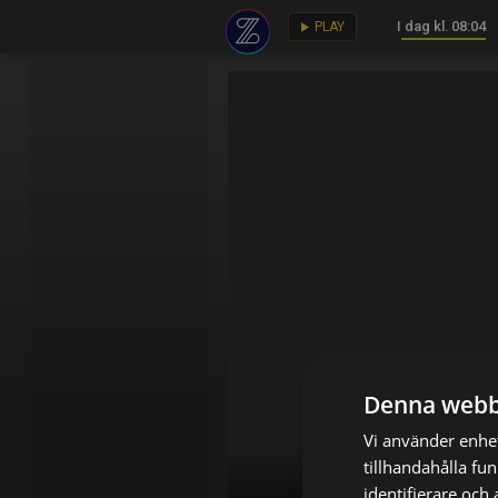
I dag kl. 08:04
key
play_arrow
PLAY
Denna webb
Vi använder enhet
tillhandahålla fu
identifierare och