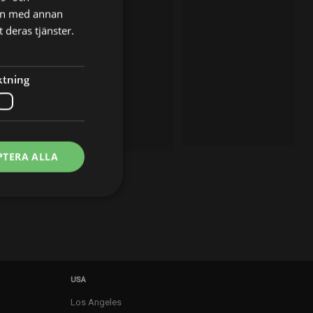
nen med annan
 deras tjänster.
ktning
PTERA ALLA
USA
Los Angeles