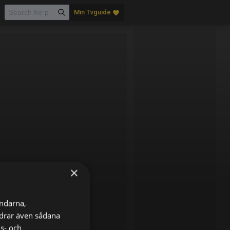
Min Tvguide
favorite
×
ändarna,
ordrar även sådana
ns- och