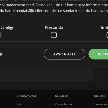
m vi samarbetar med. Dessa kan i sin tur kombinera informatio
u har tillhandahållit eller som de har samlat in när du har använt
dvändigt
Prestanda
Inri
X
E-postadress
wn for Werewolves of the Third Reich (2017),
ER
AVVISA ALLT
ACCE
17) and The Exorcism of Anna Ecklund (2016).
HUVUDKONTOR
DANMARK
SPANIEN
London
Köpenhamn
Barcelona