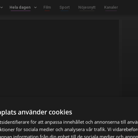
board_arrow_down
Hela dagen
keyboard_arrow_down
Film
Sport
Nöjesnytt
Kanaler
plats använder cookies
sidentifierare för att anpassa innehållet och annonserna till anv
nktioner för sociala medier och analysera vår trafik. Vi vidarebef
 annan information från din enhet till de sociala medier och anno