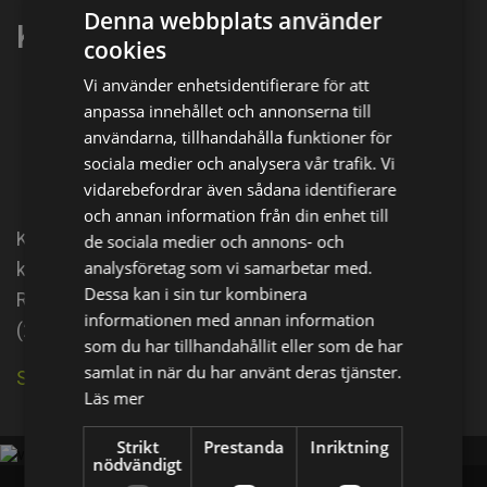
Denna webbplats använder
Kimberly-Sue Murray
cookies
Vi använder enhetsidentifierare för att
Dela på
anpassa innehållet och annonserna till
användarna, tillhandahålla funktioner för
sociala medier och analysera vår trafik. Vi
Facebook
X
E-postadress
vidarebefordrar även sådana identifierare
och annan information från din enhet till
Kimberly-Sue Murray is an actress and producer,
de sociala medier och annons- och
analysföretag som vi samarbetar med.
known for Crimson Peak (2015), My Perfect
Dessa kan i sin tur kombinera
Romance (2018) and The Lizzie Borden Chronicles
informationen med annan information
(2015).
som du har tillhandahållit eller som de har
samlat in när du har använt deras tjänster.
Se källa på IMDb
Läs mer
Strikt
Prestanda
Inriktning
nödvändigt