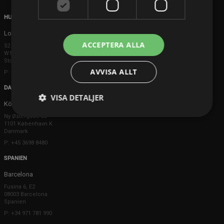
HUVUDKONTOR
London
ACCEPTERA ALLA
52 Brook Street
W1K 5DS London
Storbritannien
AVVISA ALLT
P: +44 203 608 8181
DANMARK
VISA DETALJER
Köpenhamn
Ny Østergade 20
1101 København K
Danmark
P: +45 3698 8480
SPANIEN
Barcelona
Fusina 6, E2
08003 Barcelona
Spanien
P: +34 971 781 990