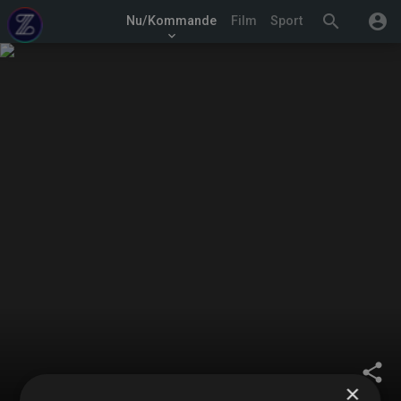
search
account_circle
Nu/Kommande
Film
Sport
keyboard_arrow_down
share
×