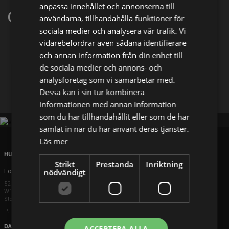
anpassa innehållet och annonserna till
Cathy Meils
användarna, tillhandahålla funktioner för
sociala medier och analysera vår trafik. Vi
vidarebefordrar även sådana identifierare
Dela på
och annan information från din enhet till
de sociala medier och annons- och
analysföretag som vi samarbetar med.
Facebook
X
E-postadress
Dessa kan i sin tur kombinera
informationen med annan information
som du har tillhandahållit eller som de har
samlat in när du har använt deras tjänster.
Läs mer
HUVUDKONTOR
Strikt
Prestanda
Inriktning
London
nödvändigt
52 Brook Street
W1K 5DS London
Storbritannien
P: +44 203 608 8181
DANMARK
ACCEPTERA ALLA