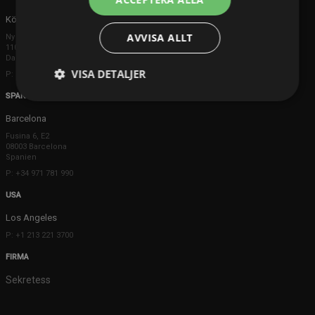
Köpenhamn
AVVISA ALLT
Ny Østergade 20
1101 København K
Danmark
VISA DETALJER
P: +45 3698 8480
SPANIEN
Barcelona
Fusina 6, E2
08003 Barcelona
Spanien
P: +34 971 781 990
USA
Los Angeles
P: +1 213 221 3700
FIRMA
Sekretess