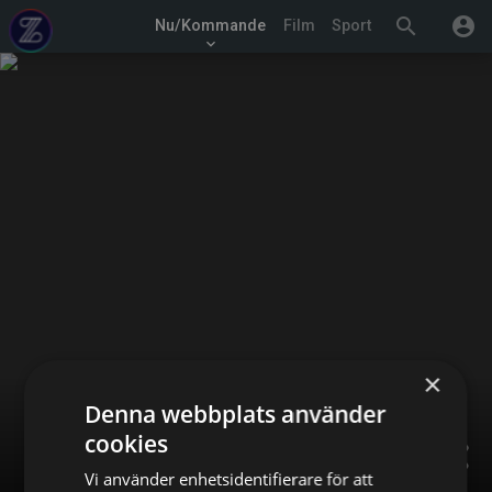
search
account_circle
Nu/Kommande
Film
Sport
keyboard_arrow_down
×
Denna webbplats använder
cookies
share
Vi använder enhetsidentifierare för att