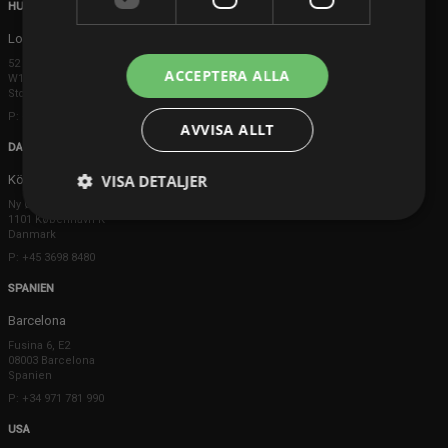
HUVUDKONTOR
London
52 Brook Street
ACCEPTERA ALLA
W1K 5DS London
Storbritannien
P: +44 203 608 8181
AVVISA ALLT
DANMARK
VISA DETALJER
Köpenhamn
Ny Østergade 20
1101 København K
Danmark
P: +45 3698 8480
SPANIEN
Barcelona
Fusina 6, E2
08003 Barcelona
Spanien
P: +34 971 781 990
USA