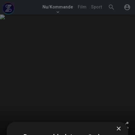
search
account_circle
Nu/Kommande
Film
Sport
keyboard_arrow_down
share
×