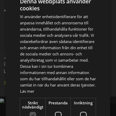
Denna webbplats använder
Jeana Zettler
cookies
Vi använder enhetsidentifierare för att
anpassa innehållet och annonserna till
Dela på
användarna, tillhandahålla funktioner för
sociala medier och analysera vår trafik. Vi
vidarebefordrar även sådana identifierare
Facebook
X
E-postadress
och annan information från din enhet till
de sociala medier och annons- och
Jeana Zettler is an actress, known for Standing
analysföretag som vi samarbetar med.
Ovation (2010), The Mind of a Murderer (2015) and
Dessa kan i sin tur kombinera
Love at First Kiss (2016).
informationen med annan information
som du har tillhandahållit eller som de har
Se källa på IMDb
samlat in när du har använt deras tjänster.
Läs mer
Strikt
Prestanda
Inriktning
nödvändigt