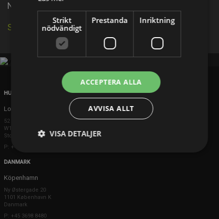
Nuhoğlu ile evliliğinden de oğlu Ali dünyaya geldi.
Strikt
Prestanda
Inriktning
Se källa på IMDb
nödvändigt
ACCEPTERA ALLA
HUVUDKONTOR
AVVISA ALLT
London
52 Brook Street
W1K 5DS London
VISA DETALJER
Storbritannien
P: +44 203 608 8181
DANMARK
Köpenhamn
Ny Østergade 20
1101 København K
Danmark
P: +45 3698 8480