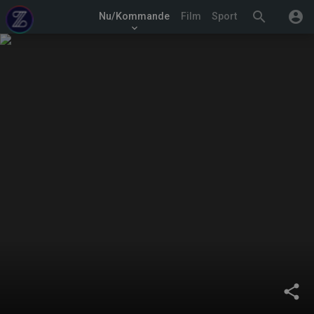
search
account_circle
Nu/Kommande
Film
Sport
keyboard_arrow_down
share