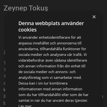
Zeynep Tokuş
×
Denna webbplats använder
Dela på
cookies
Vi använder enhetsidentifierare för att
Facebook
X
E-postadress
anpassa innehållet och annonserna till
användarna, tillhandahålla funktioner för
​Zeynep Tokuş (d.
sociala medier och analysera vår trafik. Vi
vidarebefordrar även sådana identifierare
1977, Ankara), Türk sinema ve dizi oyuncusudur.
och annan information från din enhet till
1998 Star TV Güzellik Yarışması'nda birinci olmuştur.
de sociala medier och annons- och
1999 yılında Deli Yürek adlı dizide Zeynep rolünü
analysföretag som vi samarbetar med.
canlandırarak oyunculuğa adım attı. 2007 yılında
Dessa kan i sin tur kombinera
informationen med annan information
katıldığı Buzda Dans adlı yarışmada birincilik elde etti.
som du har tillhandahållit eller som de har
İlk evliliğini işadamı Bülent Helvacı ile yapan Tokuş'un
samlat in när du har använt deras tjänster.
bu evliliğinden oğlu Alp dünyaya geldi. Jinekolog Alp
Läs mer