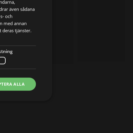
ändarna,
ordrar även sådana
ns- och
nen med annan
 deras tjänster.
ktning
PTERA ALLA