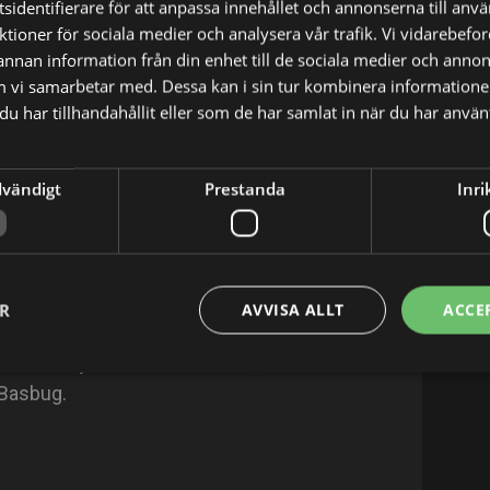
sidentifierare för att anpassa innehållet och annonserna till anv
nktioner för sociala medier och analysera vår trafik. Vi vidarebef
 annan information från din enhet till de sociala medier och anno
m vi samarbetar med. Dessa kan i sin tur kombinera informatio
u har tillhandahållit eller som de har samlat in när du har använt
X
E-postadress
dvändigt
Prestanda
Inri
ember 14, 1971 in Ankara, Turkey. She is an
(2001), Organize Isler (2005) and Iki Aile
ER
AVVISA ALLT
ACCE
a Kiremitçi since November 8, 2006. She was
 Basbug.