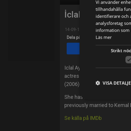
Vi använder enhet
tillhandahålla fu
İclal Aydın
identifierare och
analysföretag so
information som d
14-09-1971
Läs mer
Dela på
Facebook
Strikt nö
Iclal Aydin was born on Sept
actress, known for Vizontele 
VISA DETALJ
(2006).
She has been married to Tun
previously married to Kemal
Se källa på IMDb