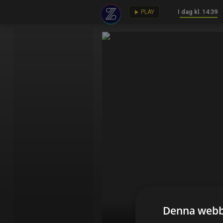
I dag kl. 14:39
key
play_arrow
PLAY
Denna webb