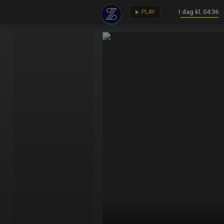
I dag kl. 04:36
key
play_arrow
PLAY