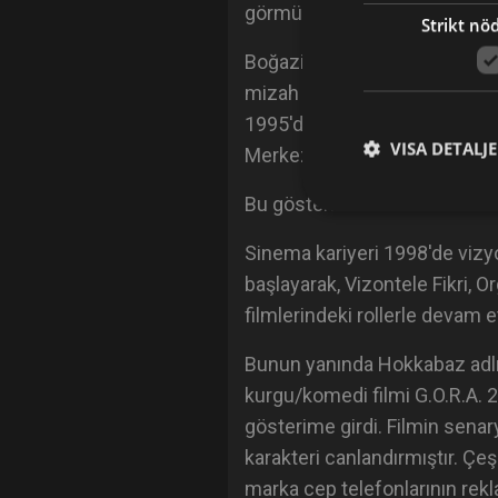
görmüştür.
Strikt nö
Boğaziçi Üniversitesi Turizm
mizah dergisi olan Leman'da k
1995'de Leman Kültür Merkezi
VISA DETALJ
Merkezi'nde devam etti.
Bu gösteriler sırasında binler
Sinema kariyeri 1998'de vizy
başlayarak, Vizontele Fikri,
filmlerindeki rollerle devam et
Bunun yanında Hokkabaz adlı f
kurgu/komedi filmi G.O.R.A. 2
gösterime girdi. Filmin sena
karakteri canlandırmıştır. Çe
marka cep telefonlarının rekl