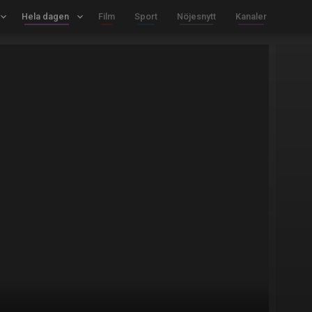
board_arrow_down
Hela dagen
keyboard_arrow_down
Film
Sport
Nöjesnytt
Kanaler