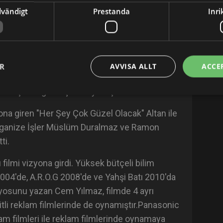
dvändigt
Prestanda
Inri
 ve Otel Yönetimi bölümünde okurken, bir
arikatür çizmeye başladı. İlk gösterisini Mayıs,
'nde yaptı. Gösterilerine Beşiktaş Kültür
ER
AVVISA ALLT
ACCE
ce kişinin ilgisini çekmeyi başardı.
ona giren "Her Şey Çok Güzel Olacak" Altan ile
 Organize İşler Müslüm Duralmaz ve Ramon
ti.
ilmi vizyona girdi. Yüksek bütçeli bilim
004'de, A.R.O.G 2008'de ve Yahşi Batı 2010'da
ryosunu yazan Cem Yılmaz, filmde 4 ayrı
şitli reklam filmlerinde de oynamıştır.Panasonic
am filmleri ile reklam filmlerinde oynamaya