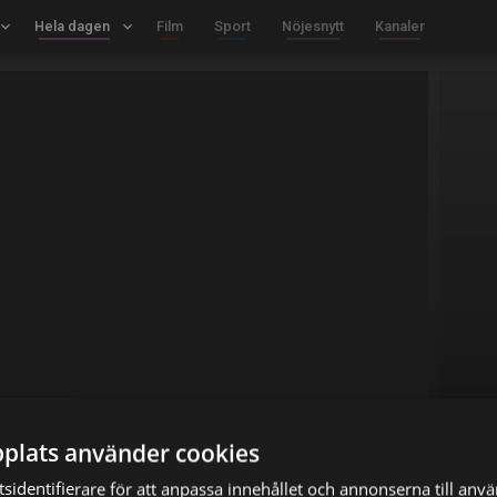
board_arrow_down
Hela dagen
keyboard_arrow_down
Film
Sport
Nöjesnytt
Kanaler
plats använder cookies
sidentifierare för att anpassa innehållet och annonserna till anv