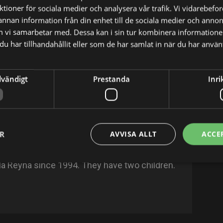
nktioner för sociala medier och analysera vår trafik. Vi vidarebef
 annan information från din enhet till de sociala medier och anno
m vi samarbetar med. Dessa kan i sin tur kombinera informatio
u har tillhandahållit eller som de har samlat in när du har använt
dvändigt
Prestanda
Inri
X
E-postadress
r 18, 1955 in Buenos Aires City, Distrito
Olmi. He is an actor and director, known for
ER
AVVISA ALLT
ACCE
Casa natal (1998) and Rebelde Way (2002).
la Reyna since 1994. They have two children.