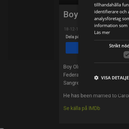
tillhandahålla fu
identifierare och
Boy Olmi
analysföretag so
information som d
18-12-1955
Läs mer
Dela på
Strikt nö
Facebook
Boy Olmi was born on Decembe
Federal, Argentina as Carlos 
VISA DETALJ
Sangre del Pacífico (2008), 
He has been married to Caro
Se källa på IMDb