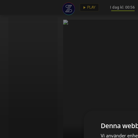
I dag kl. 00:56
key
play_arrow
PLAY
Denna webb
Vi använder enhet