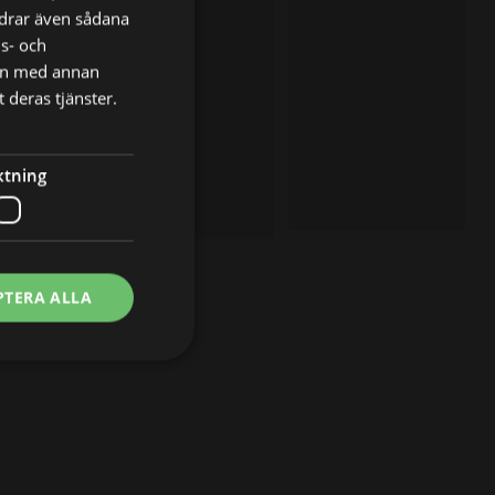
ordrar även sådana
ns- och
nen med annan
 deras tjänster.
ktning
PTERA ALLA