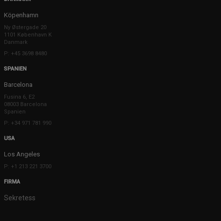
Köpenhamn
Ny Østergade 20
1101 København K
Danmark
P: +45 3698 8480
SPANIEN
Barcelona
Fusina 6, E2
08003 Barcelona
Spanien
P: +34 971 781 990
USA
Los Angeles
P: +1 213 221 3700
FIRMA
Sekretess