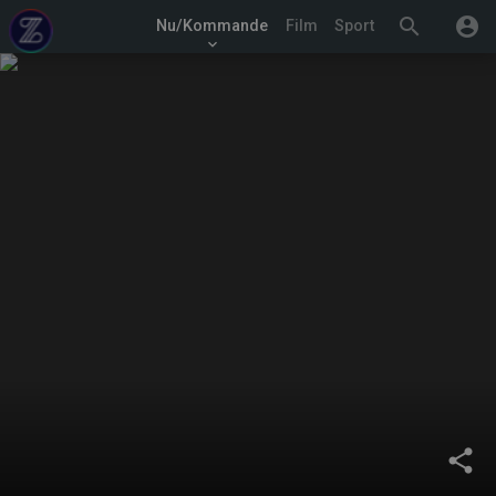
search
account_circle
Nu/Kommande
Film
Sport
keyboard_arrow_down
share