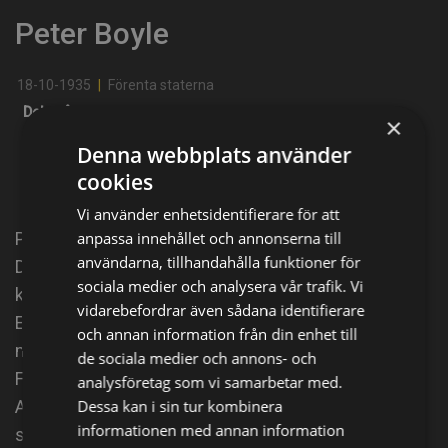
Peter Boyle
18-10-1935
|
Förenta staterna
Dela på
×
Denna webbplats använder
cookies
Facebook
X
E-postadress
Vi använder enhetsidentifierare för att
anpassa innehållet och annonserna till
Peter Lawrence Boyle, Jr. (October 18, 1935 –
användarna, tillhandahålla funktioner för
December 12, 2006) was an American actor, best
sociala medier och analysera vår trafik. Vi
known for his role as Frank Barone on the sitcom
vidarebefordrar även sådana identifierare
Everybody Loves Raymond, and as a comical
och annan information från din enhet till
monster in Mel Brooks' film spoof Young
de sociala medier och annons- och
Frankenstein (1974). Boyle, who won an Emmy
analysföretag som vi samarbetar med.
Dessa kan i sin tur kombinera
Award in 1996 for a guest-starring role on the
informationen med annan information
science-fiction drama The X-Files, won praise in