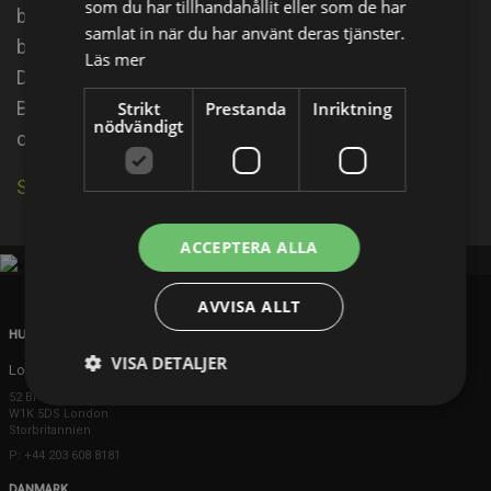
som du har tillhandahållit eller som de har
both comedic and dramatic parts following his
samlat in när du har använt deras tjänster.
breakthrough performance in the 1970 film Joe.
Läs mer
Description above from the Wikipedia article Peter
Boyle, licensed under CC-BY-SA, full list of
Strikt
Prestanda
Inriktning
nödvändigt
contributors on Wikipedia.
Se källa på IMDb
ACCEPTERA ALLA
AVVISA ALLT
HUVUDKONTOR
VISA DETALJER
London
52 Brook Street
W1K 5DS London
Storbritannien
P: +44 203 608 8181
DANMARK