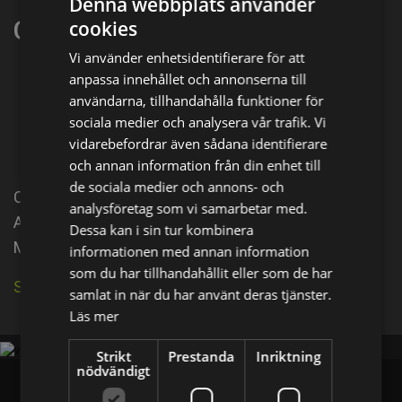
Denna webbplats använder
Claudio Tolcachir
cookies
Vi använder enhetsidentifierare för att
anpassa innehållet och annonserna till
Dela på
användarna, tillhandahålla funktioner för
sociala medier och analysera vår trafik. Vi
vidarebefordrar även sådana identifierare
Facebook
X
E-postadress
och annan information från din enhet till
de sociala medier och annons- och
Claudio Tolcachir was born in 1975 in Buenos Aires,
analysföretag som vi samarbetar med.
Argentina. He is an actor, known for Ardor (2014),
Dessa kan i sin tur kombinera
Mamitas (1999) and Buenos Aires me mata (1998).
informationen med annan information
som du har tillhandahållit eller som de har
Se källa på IMDb
samlat in när du har använt deras tjänster.
Läs mer
Strikt
Prestanda
Inriktning
nödvändigt