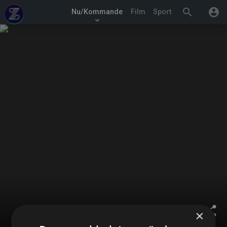
search
account_circle
Nu/Kommande
Film
Sport
keyboard_arrow_down
share
×