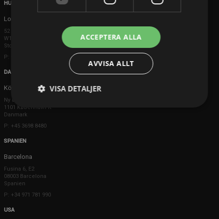
HUVUDKONTOR
London
52 Brook Street
ACCEPTERA ALLA
W1K 5DS London
Storbritannien
P: +44 203 608 8181
AVVISA ALLT
DANMARK
VISA DETALJER
Köpenhamn
Ny Østergade 20
1101 København K
Danmark
P: +45 3698 8480
SPANIEN
Barcelona
Fusina 6, E2
08003 Barcelona
Spanien
P: +34 971 781 990
USA