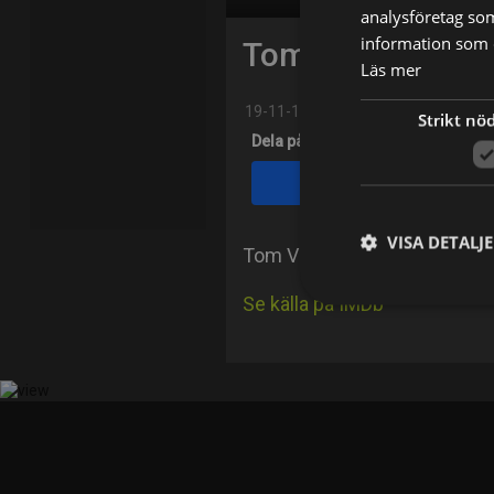
analysföretag so
information som d
Tom Virtue
Läs mer
19-11-1957
|
Förenta staterna
Strikt nö
Dela på
Facebook
VISA DETALJ
Tom Virtue is an actor and ed
Se källa på IMDb