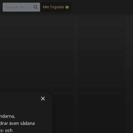
Min Tvguide
favorite
×
ändarna,
ordrar även sådana
ns- och