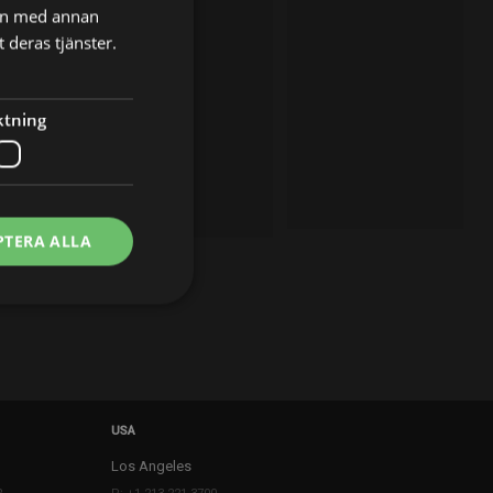
nen med annan
 deras tjänster.
ktning
PTERA ALLA
USA
Los Angeles