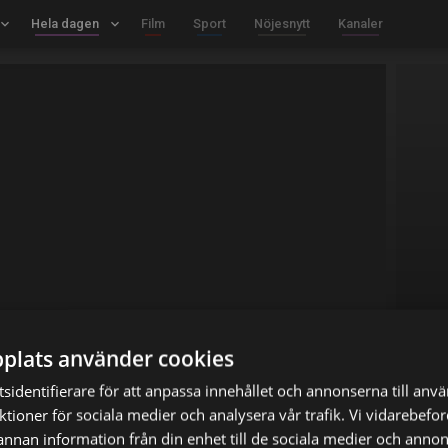
board_arrow_down
Hela dagen
keyboard_arrow_down
Film
Sport
Nöjesnytt
Kanaler
plats använder cookies
sidentifierare för att anpassa innehållet och annonserna till anv
nktioner för sociala medier och analysera vår trafik. Vi vidarebef
 annan information från din enhet till de sociala medier och anno