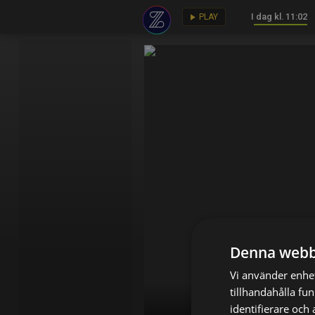
I dag kl. 11:02
key
play_arrow
PLAY
Denna webb
Vi använder enhet
tillhandahålla fu
identifierare och