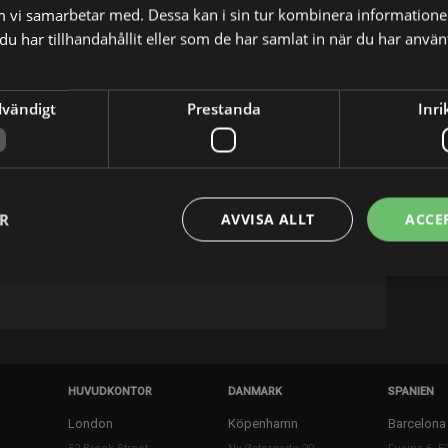
m vi samarbetar med. Dessa kan i sin tur kombinera informatio
u har tillhandahållit eller som de har samlat in när du har använt
dvändigt
Prestanda
Inri
X
E-postadress
ER
AVVISA ALLT
ACCE
itor.
HUVUDKONTOR
DANMARK
SPANIEN
London
Köpenhamn
Barcelona