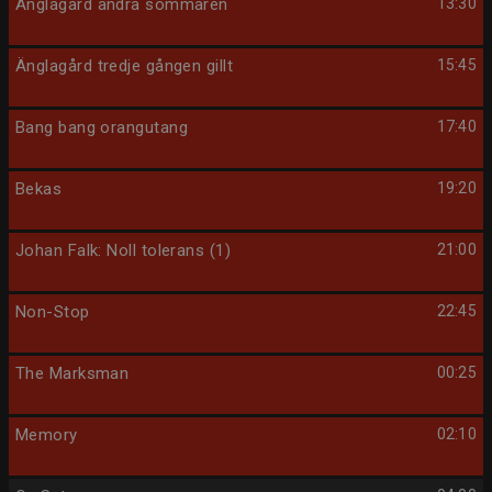
Änglagård andra sommaren
13:30
Änglagård tredje gången gillt
15:45
Bang bang orangutang
17:40
Bekas
19:20
Johan Falk: Noll tolerans (1)
21:00
Non-Stop
22:45
The Marksman
00:25
Memory
02:10