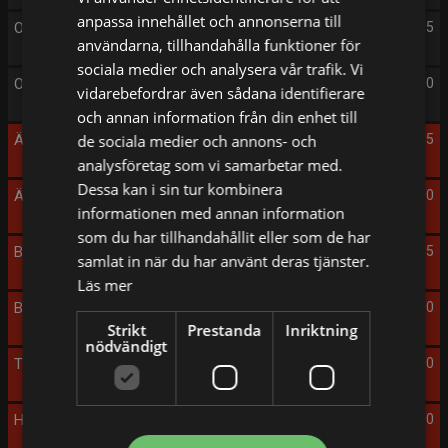
anpassa innehållet och annonserna till
On Set
05:55
användarna, tillhandahålla funktioner för
sociala medier och analysera vår trafik. Vi
On Set
06:20
vidarebefordrar även sådana identifierare
och annan information från din enhet till
Änglagård andra sommaren
de sociala medier och annons- och
06:45
analysföretag som vi samarbetar med.
Dessa kan i sin tur kombinera
Änglagård tredje gången gillt
09:00
informationen med annan information
som du har tillhandahållit eller som de har
Bang bang orangutang
10:55
samlat in när du har använt deras tjänster.
Läs mer
Bekas
12:40
Strikt
Prestanda
Inriktning
nödvändigt
The Comeback Trail
14:10
Hammarskjöld
15:50