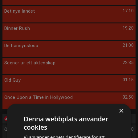
Det nya landet
17:10
Dinner Rush
19:20
De hänsynslösa
21:00
Scener ur ett äktenskap
22:35
Old Guy
01:15
Once Upon a Time in Hollywood
02:50
×
Denna webbplats använder
Tisdag 11/8
cookies
On Set
05:30
Vi använder enhetsidentifierare för att