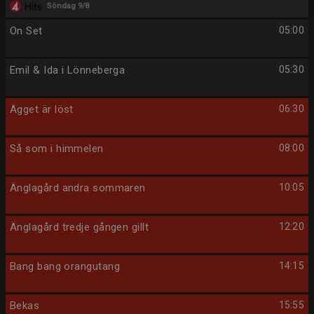
Söndag 9/8
On Set
05:00
Emil & Ida i Lönneberga
05:30
Ägget är löst
06:30
Så som i himmelen
08:00
Änglagård andra sommaren
10:05
Änglagård tredje gången gillt
12:20
Bang bang orangutang
14:15
Bekas
15:55