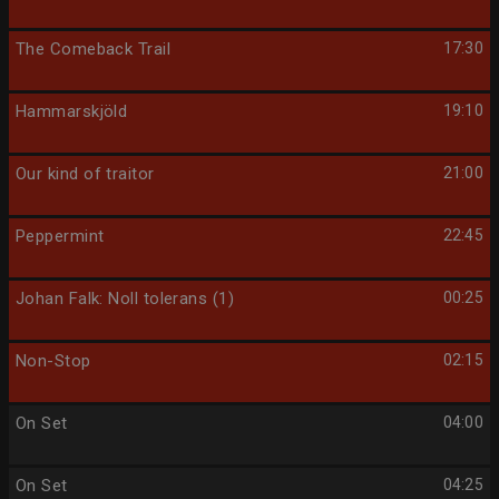
The Comeback Trail
17:30
Hammarskjöld
19:10
Our kind of traitor
21:00
Peppermint
22:45
Johan Falk: Noll tolerans (1)
00:25
Non-Stop
02:15
On Set
04:00
On Set
04:25