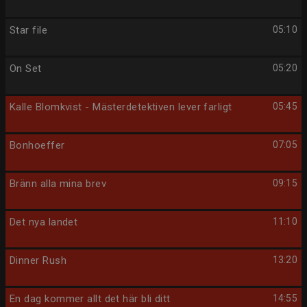
Star file
05:10
On Set
05:20
Kalle Blomkvist - Mästerdetektiven lever farligt
05:45
Bonhoeffer
07:05
Bränn alla mina brev
09:15
Det nya landet
11:10
Dinner Rush
13:20
En dag kommer allt det här bli ditt
14:55