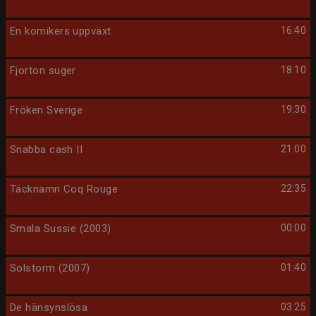
En komikers uppväxt
16:40
Fjorton suger
18:10
Fröken Sverige
19:30
Snabba cash II
21:00
Täcknamn Coq Rouge
22:35
Smala Sussie (2003)
00:00
Solstorm (2007)
01:40
De hänsynslösa
03:25