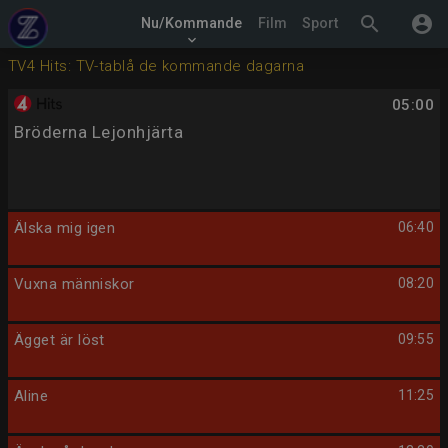
search
account_circle
Nu/Kommande
Film
Sport
keyboard_arrow_down
TV4 Hits: TV-tablå de kommande dagarna
05:00
Bröderna Lejonhjärta
Älska mig igen
06:40
Vuxna människor
08:20
Ägget är löst
09:55
Aline
11:25