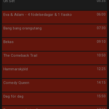
On Set
05:35
Eva & Adam - 4 födelsedagar & 1 fiasko
06:00
Bang bang orangutang
07:30
Bekas
09:10
The Comeback Trail
10:50
Hammarskjöld
12:25
Comedy Queen
14:15
Dag för dag
15:50