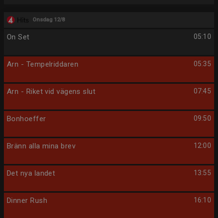
Onsdag 12/8
On Set
05:10
Arn - Tempelriddaren
05:35
Arn - Riket vid vägens slut
07:45
Bonhoeffer
09:50
Bränn alla mina brev
12:00
Det nya landet
13:55
Dinner Rush
16:10