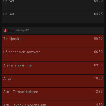
On Set
04:00
On Set
04:25
Lördag 8/8
7 miljonärer
05:10
På heder och samvete
06:50
Älskar älskar inte
09:05
Angel
10:50
Arn - Tempelriddaren
12:35
Arn - Riket vid vägens slut
14:50