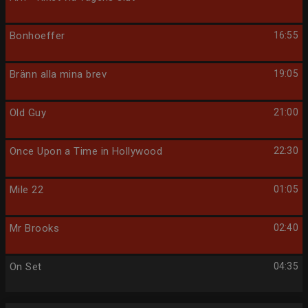
Bonhoeffer
16:55
Bränn alla mina brev
19:05
Old Guy
21:00
Once Upon a Time in Hollywood
22:30
Mile 22
01:05
Mr Brooks
02:40
On Set
04:35