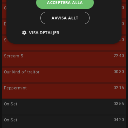
ACCEPTERA ALLA
Comedy Queen
17:40
AVVISA ALLT
Dag för dag
19:10
VISA DETALJER
Sing street
21:00
Scream 5
22:40
Our kind of traitor
00:30
Peppermint
02:15
On Set
03:55
On Set
04:20