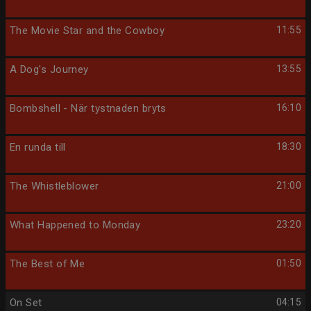
The Movie Star and the Cowboy
11:55
A Dog's Journey
13:55
Bombshell - När tystnaden bryts
16:10
En runda till
18:30
The Whistleblower
21:00
What Happened to Monday
23:20
The Best of Me
01:50
On Set
04:15