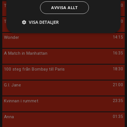
Team Bride
10:10
AVVISA ALLT
The Wedding Contest
12:10
VISA DETALJER
Wonder
14:15
A Match in Manhattan
16:35
100 steg från Bombay till Paris
18:30
G.I. Jane
21:00
Kvinnan i rummet
23:35
Anna
01:35