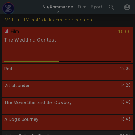
search
account_circle
Nu/Kommande
Film
Sport
keyboard_arrow_down
TV4 Film: TV-tablå de kommande dagarna
10:00
The Wedding Contest
Red
12:00
Vit oleander
14:20
The Movie Star and the Cowboy
16:40
A Dog's Journey
18:45