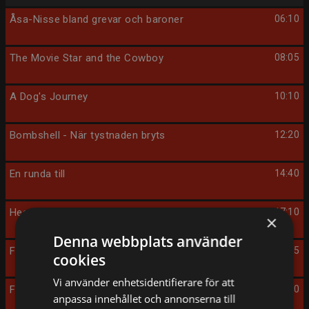
Åsa-Nisse bland grevar och baroner
06:10
The Movie Star and the Cowboy
08:05
A Dog's Journey
10:10
Bombshell - När tystnaden bryts
12:20
En runda till
14:40
Heart of the Matter
17:10
×
Denna webbplats använder
Fly Away with Me
19:05
cookies
Vi använder enhetsidentifierare för att
Fasanjägarna
21:00
anpassa innehållet och annonserna till