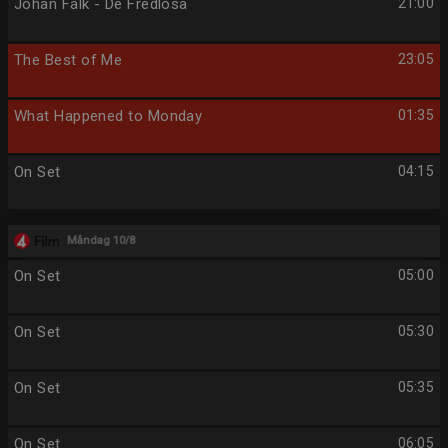
Johan Falk - De Fredlösa
21:00
The Best of Me
23:05
What Happened to Monday
01:35
On Set
04:15
Måndag 10/8
On Set
05:00
On Set
05:30
On Set
05:35
On Set
06:05