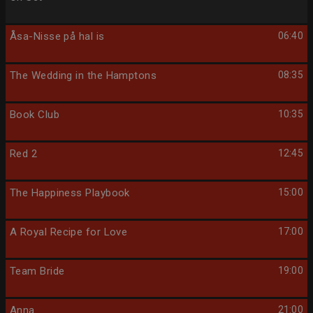
Åsa-Nisse på hal is
06:40
The Wedding in the Hamptons
08:35
Book Club
10:35
Red 2
12:45
The Happiness Playbook
15:00
A Royal Recipe for Love
17:00
Team Bride
19:00
Anna
21:00