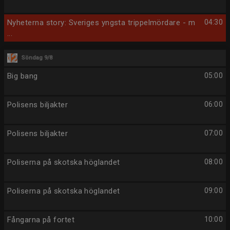
Nyheterna story: Sveriges yngsta trippelmördare - m
04:30
...
Söndag 9/8
Big bang
05:00
Polisens biljakter
06:00
Polisens biljakter
07:00
Poliserna på skotska höglandet
08:00
Poliserna på skotska höglandet
09:00
Fångarna på fortet
10:00