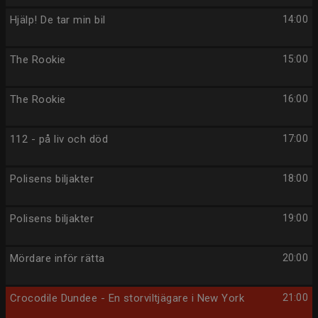
Hjälp! De tar min bil
14:00
The Rookie
15:00
The Rookie
16:00
112 - på liv och död
17:00
Polisens biljakter
18:00
Polisens biljakter
19:00
Mördare inför rätta
20:00
Crocodile Dundee - En storviltjägare i New York
21:00