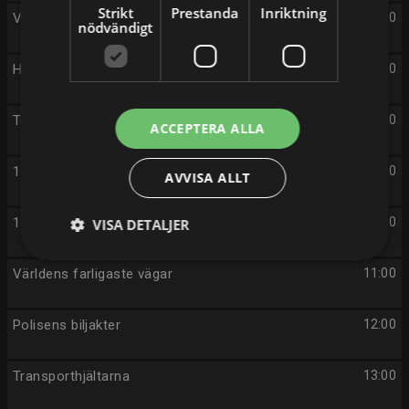
Strikt
Prestanda
Inriktning
Världens farligaste vägar
06:00
nödvändigt
Hjälp! De tar min bil
07:00
Transporthjältarna
08:00
ACCEPTERA ALLA
112 - på liv och död
09:00
AVVISA ALLT
112 - på liv och död
10:00
VISA DETALJER
Världens farligaste vägar
11:00
Polisens biljakter
12:00
Transporthjältarna
13:00