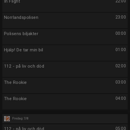
In Flight
22:00
Norrlandspolisen
23:00
Polisens biljakter
00:00
Hjälp! De tar min bil
01:00
112 - på liv och död
02:00
The Rookie
03:00
The Rookie
04:00
Fredag 7/8
112 - på liv och död
05:00