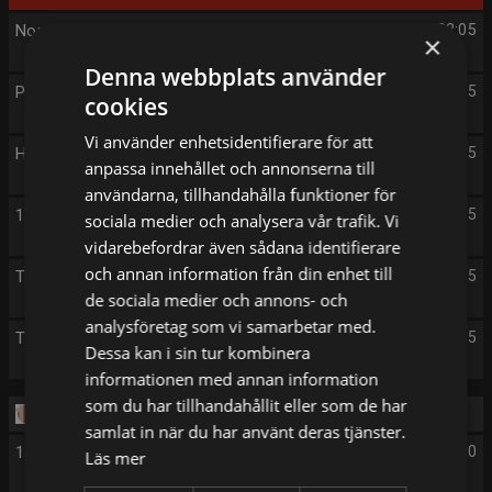
Norrlandspolisen
23:05
×
Denna webbplats använder
Polisens biljakter
00:05
cookies
Vi använder enhetsidentifierare för att
Hjälp! De tar min bil
01:05
anpassa innehållet och annonserna till
användarna, tillhandahålla funktioner för
112 - på liv och död
02:05
sociala medier och analysera vår trafik. Vi
vidarebefordrar även sådana identifierare
och annan information från din enhet till
The Rookie
03:05
de sociala medier och annons- och
analysföretag som vi samarbetar med.
The Rookie
04:05
Dessa kan i sin tur kombinera
informationen med annan information
som du har tillhandahållit eller som de har
Tisdag 11/8
samlat in när du har använt deras tjänster.
112 - på liv och död
05:00
Läs mer