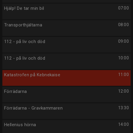
Hjälp! De tar min bil
07:00
Transporthjältarna
08:00
112 - på liv och död
09:00
112 - på liv och död
10:00
Katastrofen på Kebnekaise
11:00
Förrädarna
12:00
Förrädarna - Gravkammaren
13:30
Hellenius hörna
14:00