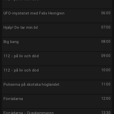
UFO-mysteriet med Felix Herngren
06:00
Hjälp! De tar min bil
07:00
Big bang
08:00
112 - på liv och död
09:00
112 - på liv och död
10:00
Poliserna på skotska höglandet
11:00
Förrädarna
12:00
Förrädarna - Gravkammaren
13:30