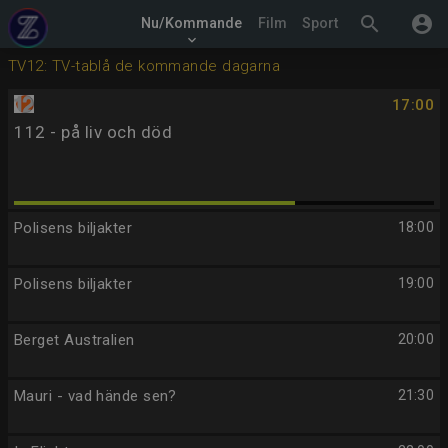
search
account_circle
Nu/Kommande
Film
Sport
keyboard_arrow_down
TV12: TV-tablå de kommande dagarna
17:00
112 - på liv och död
Polisens biljakter
18:00
Polisens biljakter
19:00
Berget Australien
20:00
Mauri - vad hände sen?
21:30