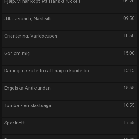
Hjälp, vi har köpt ett franskt ruckel!
09:20
Jills veranda, Nashville
09:50
Orientering: Världscupen
10:50
Gör om mig
15:00
Där ingen skulle tro att någon kunde bo
15:15
Engelska Antikrundan
15:55
Tumba - en släktsaga
16:55
Sportnytt
17:55