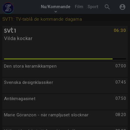
search
account_circle
Nu/Kommande
Film
Sport
keyboard_arrow_down
SVT1: TV-tablå de kommande dagarna
06:30
Vilda kockar
Den stora keramikkampen
07:00
Svenska designklassiker
07:45
Antikmagasinet
07:50
Marie Göranzon - när rampljuset slocknar
08:20