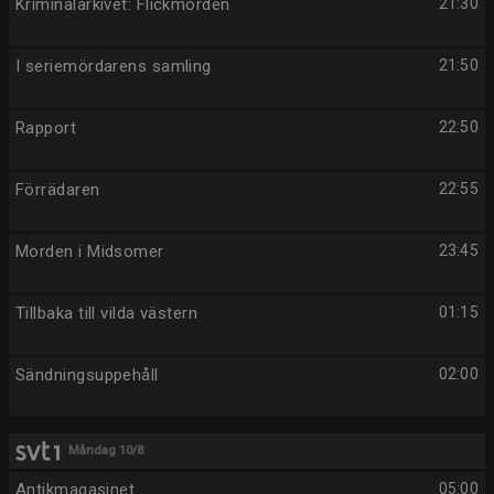
Kriminalarkivet: Flickmorden
21:30
I seriemördarens samling
21:50
Rapport
22:50
Förrädaren
22:55
Morden i Midsomer
23:45
Tillbaka till vilda västern
01:15
Sändningsuppehåll
02:00
Måndag 10/8
Antikmagasinet
05:00