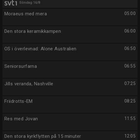
Söndag 16/8
Moraeus med mera
05:00
Den stora keramikkampen
06:00
OS i överlevnad: Alone Australien
06:50
Seniorsurfarna
06:55
Jills veranda, Nashville
07:25
Friidrotts-EM
08:25
Res med Jovan
11:55
Den stora kyrkflytten på 15 minuter
12:05