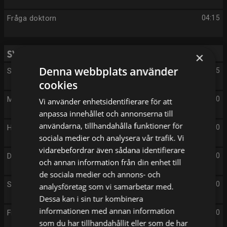
Fråga doktorn
04:15
Torsdag 13/8
×
Denna webbplats använder
Stoltenberg
05:15
cookies
Morgonstudion
06:00
Vi använder enhetsidentifierare för att
anpassa innehållet och annonserna till
användarna, tillhandahålla funktioner för
Hemmagympa med Sofia
10:00
sociala medier och analysera vår trafik. Vi
vidarebefordrar även sådana identifierare
Där ingen skulle tro att någon kunde bo
10:20
och annan information från din enhet till
de sociala medier och annons- och
Seniorsurfarna
11:00
analysföretag som vi samarbetar med.
Dessa kan i sin tur kombinera
informationen med annan information
Friidrotts-EM
11:30
som du har tillhandahållit eller som de har