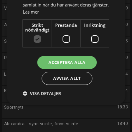
samlat in när du har använt deras tjänster.
Vilda kockar
14:10
Läs mer
Analys av ett mord
Strikt
Prestanda
Inriktning
14:40
nödvändigt
Stoltenberg
17:15
Rapport
18:00
ACCEPTERA ALLA
Lokala nyheter
18:14
AVVISA ALLT
Kulturnyheterna
18:24
VISA DETALJER
Sportnytt
18:33
Alexandra - syns vi inte, finns vi inte
18:40