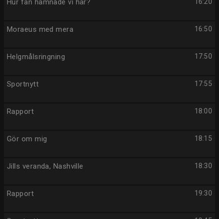
Hur fan hamnade vi här?
16:20
Moraeus med mera
16:50
Helgmålsringning
17:50
Sportnytt
17:55
Rapport
18:00
Gör om mig
18:15
Jills veranda, Nashville
18:30
Rapport
19:30