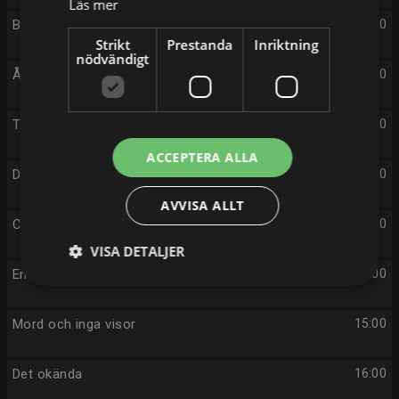
Läs mer
Bytt är bytt
09:00
Strikt
Prestanda
Inriktning
nödvändigt
Återskaparna England
10:00
Trädgårdsmästarna
11:00
ACCEPTERA ALLA
Downton Abbey
12:00
AVVISA ALLT
Chrysalis
13:00
VISA DETALJER
En plats i solen
14:00
Mord och inga visor
15:00
Det okända
16:00