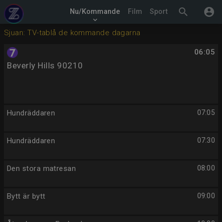
search
account_circle
Nu/Kommande
Film
Sport
keyboard_arrow_down
Sjuan: TV-tablå de kommande dagarna
06:05
Beverly Hills 90210
Hundräddaren
07:05
Hundräddaren
07:30
Den stora matresan
08:00
Bytt är bytt
09:00