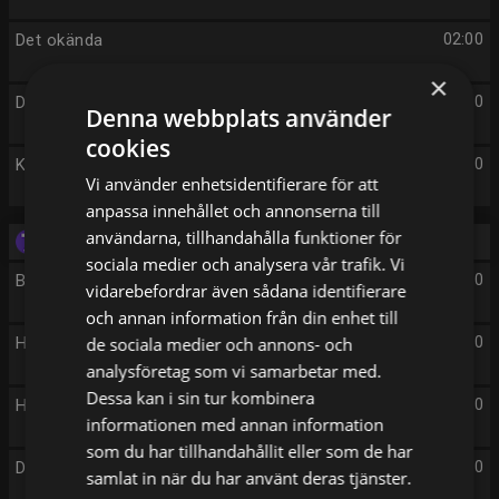
Det okända
02:00
×
Det okända
03:00
Denna webbplats använder
cookies
Kommissarie Dalgliesh
04:00
Vi använder enhetsidentifierare för att
anpassa innehållet och annonserna till
användarna, tillhandahålla funktioner för
Tisdag 11/8
sociala medier och analysera vår trafik. Vi
Beverly Hills 90210
06:00
vidarebefordrar även sådana identifierare
och annan information från din enhet till
Hundräddaren
de sociala medier och annons- och
07:00
analysföretag som vi samarbetar med.
Dessa kan i sin tur kombinera
Hundräddaren
07:30
informationen med annan information
som du har tillhandahållit eller som de har
Den stora matresan
08:00
samlat in när du har använt deras tjänster.