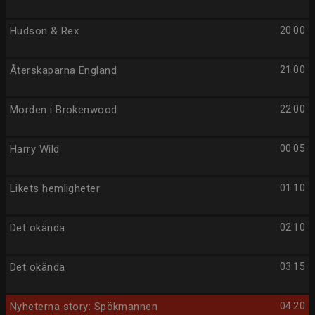
Hudson & Rex
20:00
Återskaparna England
21:00
Morden i Brokenwood
22:00
Harry Wild
00:05
Likets hemligheter
01:10
Det okända
02:10
Det okända
03:15
Nyheterna story: Spökmannen
04:20