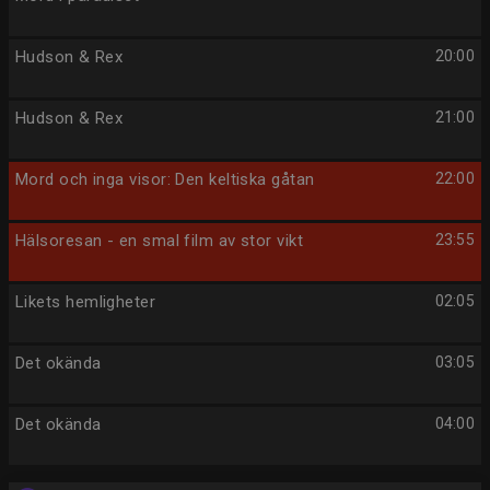
Hudson & Rex
20:00
Hudson & Rex
21:00
Mord och inga visor: Den keltiska gåtan
22:00
Hälsoresan - en smal film av stor vikt
23:55
Likets hemligheter
02:05
Det okända
03:05
Det okända
04:00