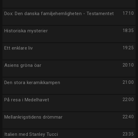
Dox: Den danska familjehemligheten - Testamentet
17:10
Historiska mysterier
18:35
Ett enklare liv
19:25
Asiens gröna öar
20:10
Den stora keramikkampen
21:00
På resa i Medelhavet
22:00
Mellankrigstidens drömmar
22:40
Italien med Stanley Tucci
23:35