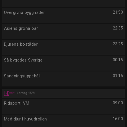
Övergivna byggnader
21:50
Asiens gröna öar
22:35
Djurens bostäder
23:25
Så byggdes Sverige
00:15
Sändningsuppehåll
01:15
Lördag 15/8
Ridsport: VM
09:00
Med djur i huvudrollen
16:00