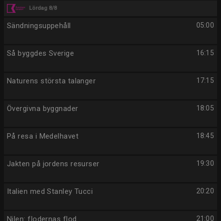
Lördag 8/8
Sändningsuppehåll
05:00
Så byggdes Sverige
16:15
Naturens största talanger
17:15
Övergivna byggnader
18:05
På resa i Medelhavet
18:45
Jakten på jordens resurser
19:30
Italien med Stanley Tucci
20:20
Nilen: flodernas flod
21:00