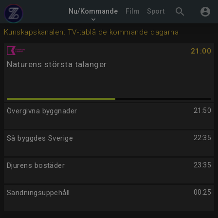
search
account_circle
Nu/Kommande
Film
Sport
keyboard_arrow_down
Kunskapskanalen: TV-tablå de kommande dagarna
21:00
Naturens största talanger
Övergivna byggnader
21:50
Så byggdes Sverige
22:35
Djurens bostäder
23:35
Sändningsuppehåll
00:25