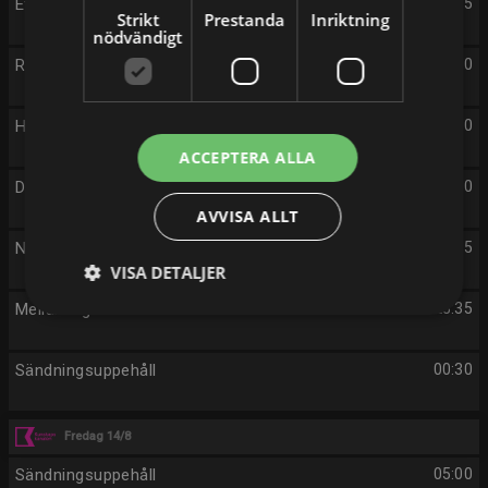
Ett enklare liv
19:15
Strikt
Prestanda
Inriktning
nödvändigt
Romerska härskare med Mary Beard
20:00
Historiska mysterier
21:00
ACCEPTERA ALLA
Den stora keramikkampen
21:50
AVVISA ALLT
Nilen: flodernas flod
22:45
VISA DETALJER
Mellankrigstidens drömmar
23:35
Sändningsuppehåll
00:30
Fredag 14/8
Sändningsuppehåll
05:00