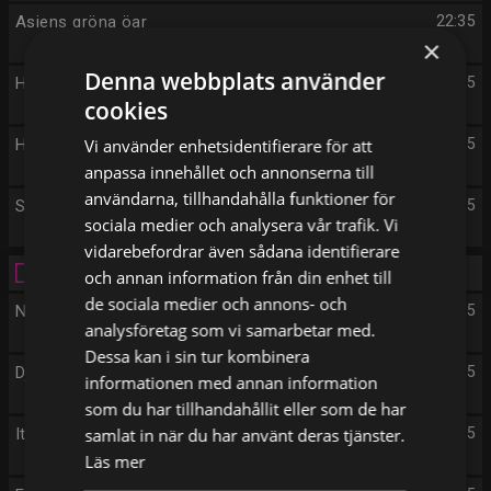
Asiens gröna öar
22:35
×
Denna webbplats använder
Historien om Sverige
23:25
cookies
Historiskt eftersnack
Vi använder enhetsidentifierare för att
00:25
anpassa innehållet och annonserna till
användarna, tillhandahålla funktioner för
Sändningsuppehåll
00:55
sociala medier och analysera vår trafik. Vi
vidarebefordrar även sådana identifierare
Torsdag 13/8
och annan information från din enhet till
de sociala medier och annons- och
Naturens största talanger
16:55
analysföretag som vi samarbetar med.
Dessa kan i sin tur kombinera
Djurens bostäder
17:45
informationen med annan information
som du har tillhandahållit eller som de har
Italien med Stanley Tucci
samlat in när du har använt deras tjänster.
18:35
Läs mer