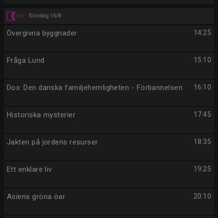
Söndag 16/8
Övergivna byggnader
14:25
Fråga Lund
15:10
Dox: Den danska familjehemligheten - Förbannelsen
16:10
Historiska mysterier
17:45
Jakten på jordens resurser
18:35
Ett enklare liv
19:25
Asiens gröna öar
20:10