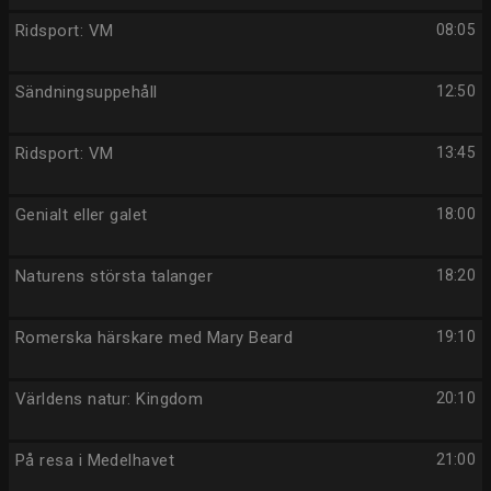
Ridsport: VM
08:05
Sändningsuppehåll
12:50
Ridsport: VM
13:45
Genialt eller galet
18:00
Naturens största talanger
18:20
Romerska härskare med Mary Beard
19:10
Världens natur: Kingdom
20:10
På resa i Medelhavet
21:00