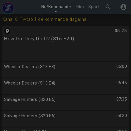
search
account_circle
Nu/Kommande
Film
Sport
keyboard_arrow_down
Kanal 9: TV-tablå de kommande dagarna
05:25
How Do They Do It? (S16 E20)
Wheeler Dealers (S13 E3)
06:00
Wheeler Dealers (S13 E4)
06:45
Salvage Hunters (S20 E5)
07:35
Salvage Hunters (S20 E6)
08:20