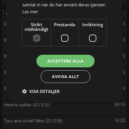
samlat in när du har använt deras tjänster.
Läs mer
Tisdag 11/8
Gärdsgårdsserien (S2 E4)
Strikt
Prestanda
Inriktning
05:45
nödvändigt
Wheeler Dealers (S14 E2)
06:00
Wheeler Dealers (S14 E3)
06:45
ACCEPTERA ALLA
Salvage Hunters (S20 E14)
07:35
AVVISA ALLT
Salvage Hunters (S20 E15)
08:20
VISA DETALJER
Havets hjältar (S2 E12)
09:15
Two and a Half Men (S1 E18)
10:20