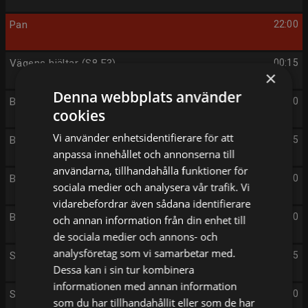
Pan
22:00
Vägens hjältar (S8 E3)
00:15
×
Denna webbplats använder
Border Security (S1 E3)
01:20
cookies
Vi använder enhetsidentifierare för att
Border Security (S1 E4)
01:55
anpassa innehållet och annonserna till
användarna, tillhandahålla funktioner för
Border Security (S1 E5)
02:30
sociala medier och analysera vår trafik. Vi
vidarebefordrar även sådana identifierare
Border Security (S1 E6)
03:00
och annan information från din enhet till
de sociala medier och annons- och
analysföretag som vi samarbetar med.
SOS Västkust (S1 E1)
03:35
Dessa kan i sin tur kombinera
informationen med annan information
SOS Västkust (S1 E2)
04:40
som du har tillhandahållit eller som de har