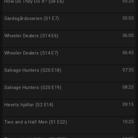
How Do They Do It? (S8 E6)
05:20
Gärdsgårdsserien (S1 E7)
05:50
Wheeler Dealers (S14 E6)
06:00
Wheeler Dealers (S14 E7)
06:45
Salvage Hunters (S20 E18)
07:35
Salvage Hunters (S20 E19)
08:25
Havets hjältar (S2 E14)
09:15
Two and a Half Men (S1 E22)
10:25