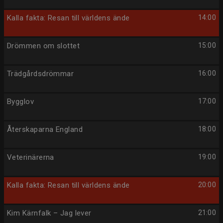
Kalla fakta: Resan till världens ände
14:00
Drömmen om slottet
15:00
Trädgårdsdrömmar
16:00
Bygglov
17:00
Återskaparna England
18:00
Veterinärerna
19:00
Kalla fakta: Resan till världens ände
20:00
Kim Kärnfalk – Jag lever
21:00