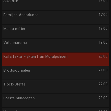
SOS djur
16:00
Familjen Annorlunda
17:00
Malou möter
18:00
Veterinärerna
19:00
Kalla fakta: Flykten från Moralpolisen
20:00
Brottsjournalen
21:00
Tjock-Steffe
22:00
Första hunddejten
23:00