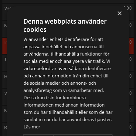
Veterinärerna
19:00
×
Denna webbplats använder
Kalla fakta: Terapeuten
20:00
cookies
Vi använder enhetsidentifierare för att
Influencermamma och barnmisshandlare
21:00
anpassa innehållet och annonserna till
användarna, tillhandahålla funktioner för
Trädgårdsdrömmar
22:30
sociala medier och analysera vår trafik. Vi
vidarebefordrar även sådana identifierare
och annan information från din enhet till
Hundräddaren
23:30
de sociala medier och annons- och
analysföretag som vi samarbetar med.
Veterinärerna
00:00
Dessa kan i sin tur kombinera
informationen med annan information
Kim Kärnfalk – Jag lever
01:00
som du har tillhandahållit eller som de har
samlat in när du har använt deras tjänster.
Läs mer
Bygglov
02:00