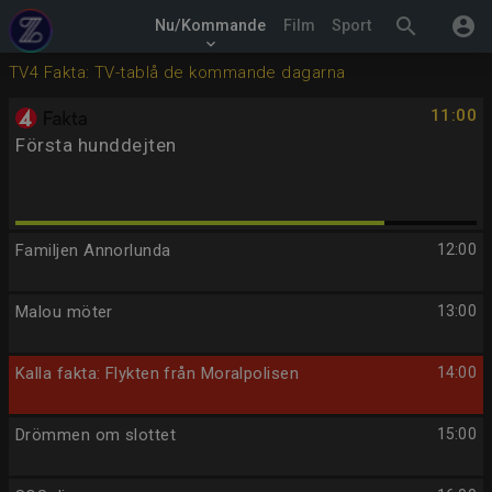
search
account_circle
Nu/Kommande
Film
Sport
keyboard_arrow_down
TV4 Fakta: TV-tablå de kommande dagarna
11:00
Första hunddejten
Familjen Annorlunda
12:00
Malou möter
13:00
Kalla fakta: Flykten från Moralpolisen
14:00
Drömmen om slottet
15:00