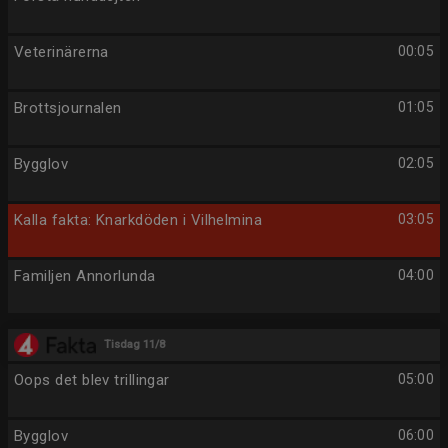
Veterinärerna
00:05
Brottsjournalen
01:05
Bygglov
02:05
Kalla fakta: Knarkdöden i Vilhelmina
03:05
Familjen Annorlunda
04:00
Tisdag 11/8
Oops det blev trillingar
05:00
Bygglov
06:00