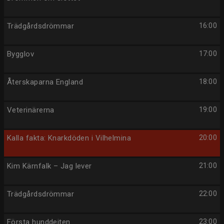
Trädgårdsdrömmar
16:00
Bygglov
17:00
Återskaparna England
18:00
Veterinärerna
19:00
Kalla fakta: Knarkdöden i Vilhelmina
20:00
Kim Kärnfalk – Jag lever
21:00
Trädgårdsdrömmar
22:00
Första hunddejten
23:00