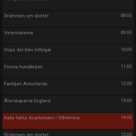
Drömmen om slottet
08:00
Veterinärerna
09:00
Oops det blev trillingar
10:00
Första hunddejten
11:00
Familjen Annorlunda
12:00
Återskaparna England
13:00
Kalla fakta: Knarkdöden i Vilhelmina
14:00
Drömmen om slottet
15:00