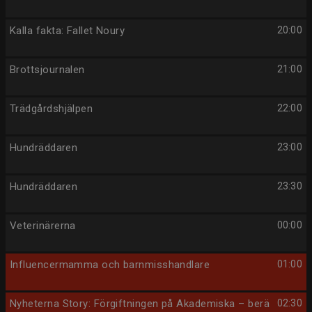
Kalla fakta: Fallet Noury
20:00
Brottsjournalen
21:00
Trädgårdshjälpen
22:00
Hundräddaren
23:00
Hundräddaren
23:30
Veterinärerna
00:00
Influencermamma och barnmisshandlare
01:00
Nyheterna Story: Förgiftningen på Akademiska – berä
02:30