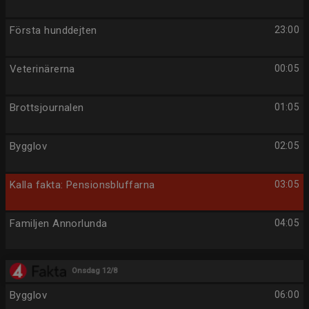
Första hunddejten
23:00
Veterinärerna
00:05
Brottsjournalen
01:05
Bygglov
02:05
Kalla fakta: Pensionsbluffarna
03:05
Familjen Annorlunda
04:05
Onsdag 12/8
Bygglov
06:00