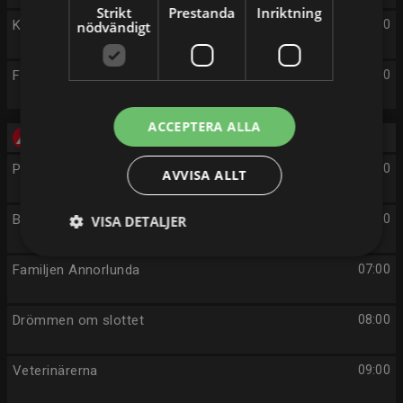
Strikt
Prestanda
Inriktning
Kalla fakta: Terapeuten
03:00
nödvändigt
Familjen Annorlunda
04:00
ACCEPTERA ALLA
Fredag 14/8
Plastikkirurgerna
05:00
AVVISA ALLT
Bygglov
06:00
VISA DETALJER
Familjen Annorlunda
07:00
Drömmen om slottet
08:00
Veterinärerna
09:00