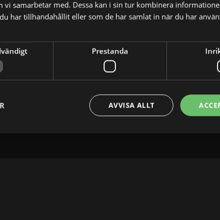
m vi samarbetar med. Dessa kan i sin tur kombinera informatio
u har tillhandahållit eller som de har samlat in när du har använt
dvändigt
Prestanda
Inri
HUVUDKONTOR
DANMARK
SPANIEN
London
Köpenhamn
Barcelona
52 Brook Street
Ny Østergade 20
Fusina 6, E
W1K 5DS London
1101 København K
08003 Barc
ER
AVVISA ALLT
ACCE
Storbritannien
Danmark
Spanien
P: +44 203 608 8181
P: +45 3698 8480
P: +34 971 