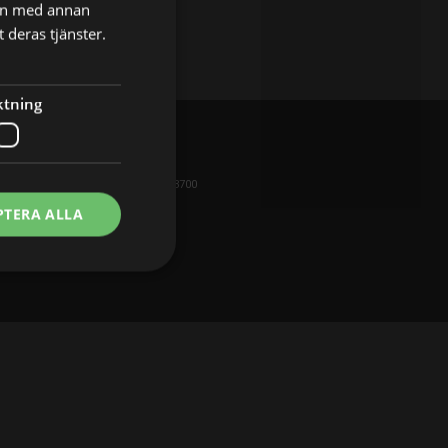
nen med annan
 deras tjänster.
ktning
USA
Los Angeles
2
P: +1 213 221 3700
elona
PTERA ALLA
FIRMA
781 990
Sekretess