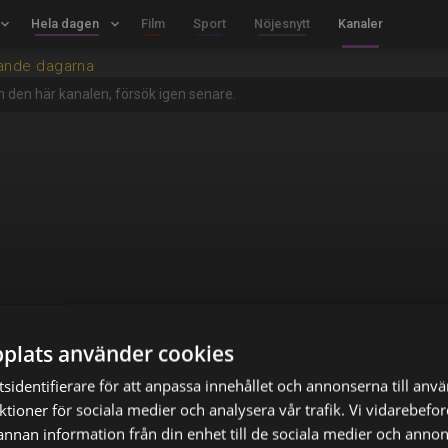
board_arrow_down
Hela dagen
keyboard_arrow_down
Film
Sport
Nöjesnytt
Kanaler
ande dagarna
m den här kanalen, försök igen senare.
plats använder cookies
sidentifierare för att anpassa innehållet och annonserna till anv
nktioner för sociala medier och analysera vår trafik. Vi vidarebef
 annan information från din enhet till de sociala medier och anno