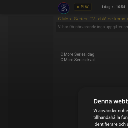
I dag kl. 10:54
key
play_arrow
PLAY
C More Series: TV-tablå de komm
Vi har för närvarande inga uppgifter o
C More Series idag
C More Series ikväll
Denna webb
Vi använder enhet
tillhandahålla fu
identifierare och