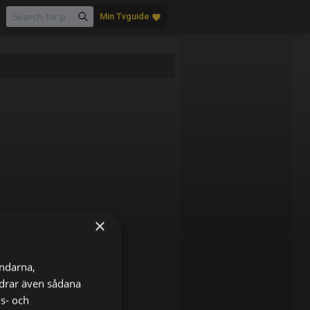
Min Tvguide
favorite
×
ändarna,
ordrar även sådana
ns- och