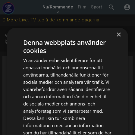
search
account_circle
Nu/Kommande
Film
Sport
keyboard_arrow_down
C More Live: TV-tablå de kommande dagarna
×
Vi har för närvarande inga uppgifter om den här kanalen, försök
Denna webbplats använder
igen senare.
cookies
Vi använder enhetsidentifierare för att
Vad handlar din fråga om
anpassa innehållet och annonserna till
användarna, tillhandahålla funktioner för
sociala medier och analysera vår trafik. Vi
Ditt namn
vidarebefordrar även sådana identifierare
och annan information från din enhet till
de sociala medier och annons- och
Din e-postadress
analysföretag som vi samarbetar med.
Dessa kan i sin tur kombinera
Din förfrågan
informationen med annan information
som du har tillhandahållit eller som de har