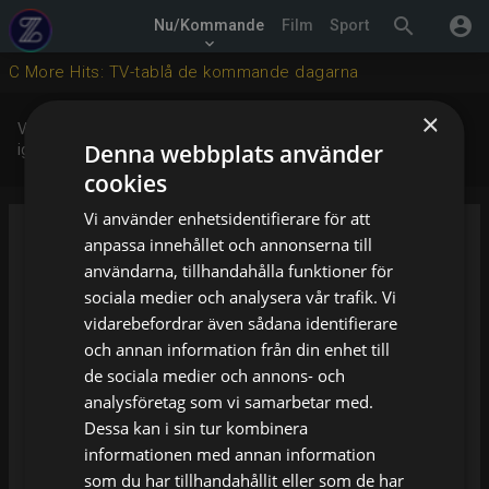
search
account_circle
Nu/Kommande
Film
Sport
keyboard_arrow_down
C More Hits: TV-tablå de kommande dagarna
×
Vi har för närvarande inga uppgifter om den här kanalen, försök
Denna webbplats använder
igen senare.
cookies
Vi använder enhetsidentifierare för att
Vad handlar din fråga om
anpassa innehållet och annonserna till
användarna, tillhandahålla funktioner för
sociala medier och analysera vår trafik. Vi
Ditt namn
vidarebefordrar även sådana identifierare
och annan information från din enhet till
de sociala medier och annons- och
Din e-postadress
analysföretag som vi samarbetar med.
Dessa kan i sin tur kombinera
Din förfrågan
informationen med annan information
som du har tillhandahållit eller som de har