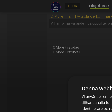
I dag kl. 16:36
key
play_arrow
PLAY
C More First: TV-tablå de komma
Vi har för närvarande inga uppgifter o
C More First idag
C More First ikväll
Denna webb
Vi använder enhet
tillhandahålla fu
identifierare och