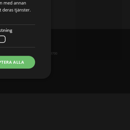
nen med annan
 deras tjänster.
ktning
USA
Los Angeles
2
P: +1 213 221 3700
elona
PTERA ALLA
FIRMA
781 990
Sekretess