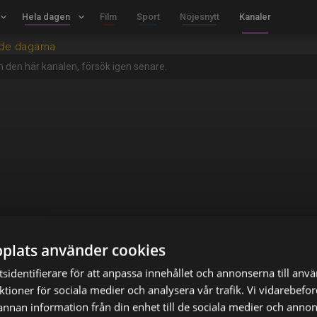
board_arrow_down
Hela dagen
keyboard_arrow_down
Film
Sport
Nöjesnytt
Kanaler
nde dagarna
m den här kanalen, försök igen senare.
plats använder cookies
sidentifierare för att anpassa innehållet och annonserna till anv
nktioner för sociala medier och analysera vår trafik. Vi vidarebef
 annan information från din enhet till de sociala medier och anno