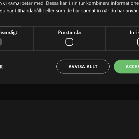
m vi samarbetar med. Dessa kan i sin tur kombinera informatio
u har tillhandahållit eller som de har samlat in när du har använt
dvändigt
Prestanda
Inri
HUVUDKONTOR
DANMARK
SPANIEN
London
Köpenhamn
Barcelona
52 Brook Street
Ny Østergade 20
Fusina 6, E
W1K 5DS London
1101 København K
08003 Barc
ER
AVVISA ALLT
ACCE
Storbritannien
Danmark
Spanien
P: +44 203 608 8181
P: +45 3698 8480
P: +34 971 