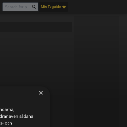
Min Tvguide
favorite
×
ändarna,
ordrar även sådana
ns- och