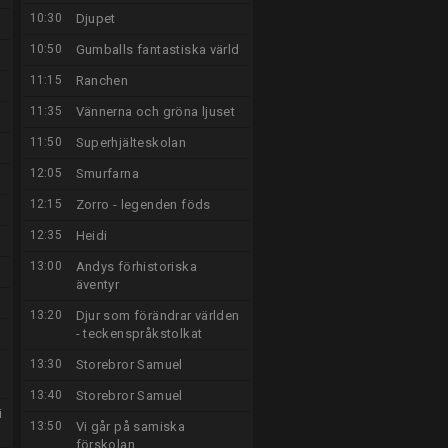
10:30
Djupet
10:50
Gumballs fantastiska värld
11:15
Ranchen
11:35
Vännerna och gröna ljuset
11:50
Superhjälteskolan
12:05
Smurfarna
12:15
Zorro - legenden föds
12:35
Heidi
13:00
Andys förhistoriska
äventyr
13:20
Djur som förändrar världen
- teckenspråkstolkat
13:30
Storebror Samuel
13:40
Storebror Samuel
i
13:50
Vi går på samiska
förskolan