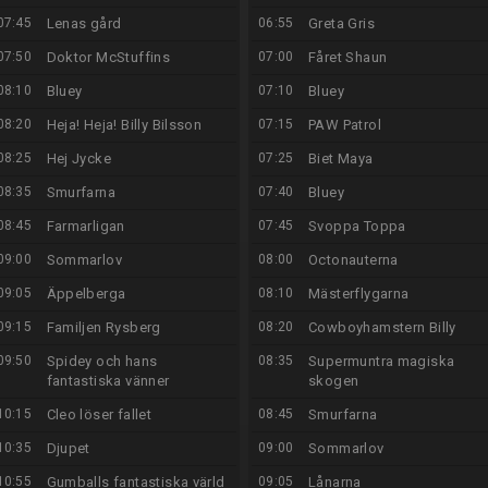
07:45
Lenas gård
06:55
Greta Gris
07:50
Doktor McStuffins
07:00
Fåret Shaun
08:10
Bluey
07:10
Bluey
08:20
Heja! Heja! Billy Bilsson
07:15
PAW Patrol
08:25
Hej Jycke
07:25
Biet Maya
08:35
Smurfarna
07:40
Bluey
08:45
Farmarligan
07:45
Svoppa Toppa
09:00
Sommarlov
08:00
Octonauterna
09:05
Äppelberga
08:10
Mästerflygarna
09:15
Familjen Rysberg
08:20
Cowboyhamstern Billy
09:50
Spidey och hans
08:35
Supermuntra magiska
fantastiska vänner
skogen
10:15
Cleo löser fallet
08:45
Smurfarna
10:35
Djupet
09:00
Sommarlov
10:55
Gumballs fantastiska värld
09:05
Lånarna