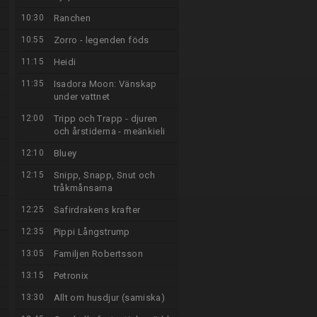
10:30
Ranchen
10:55
Zorro - legenden föds
11:15
Heidi
11:35
Isadora Moon: Vänskap
under vattnet
12:00
Tripp och Trapp - djuren
och årstiderna - meänkieli
12:10
Bluey
12:15
Snipp, Snapp, Snut och
tråkmånsarna
12:25
Safirdrakens krafter
12:35
Pippi Långstrump
13:05
Familjen Robertsson
13:15
Petronix
13:30
Allt om husdjur (samiska)