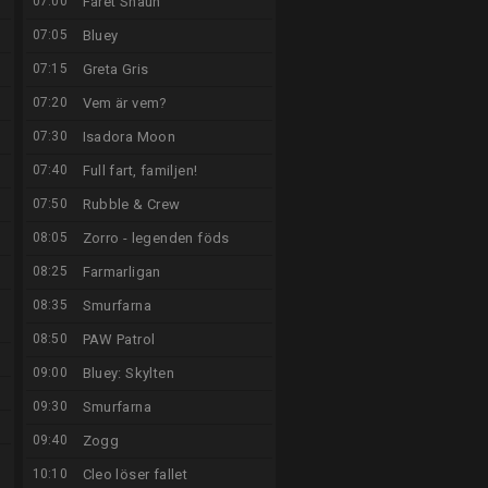
07:00
Fåret Shaun
07:05
Bluey
07:15
Greta Gris
07:20
Vem är vem?
07:30
Isadora Moon
07:40
Full fart, familjen!
07:50
Rubble & Crew
08:05
Zorro - legenden föds
08:25
Farmarligan
08:35
Smurfarna
08:50
PAW Patrol
09:00
Bluey: Skylten
09:30
Smurfarna
09:40
Zogg
10:10
Cleo löser fallet