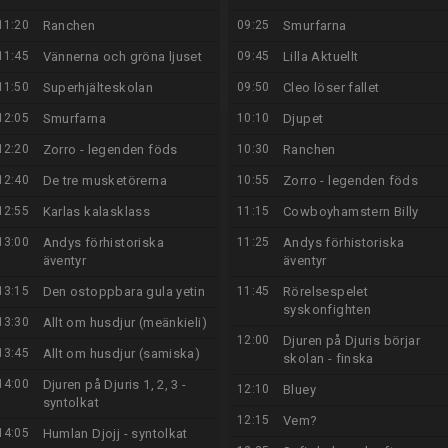
11:20
Ranchen
09:25
Smurfarna
11:45
Vännerna och gröna ljuset
09:45
Lilla Aktuellt
11:50
Superhjälteskolan
09:50
Cleo löser fallet
12:05
Smurfarna
10:10
Djupet
12:20
Zorro - legenden föds
10:30
Ranchen
12:40
De tre musketörerna
10:55
Zorro - legenden föds
12:55
Karlas kalasklass
11:15
Cowboyhamstern Billy
13:00
Andys förhistoriska
11:25
Andys förhistoriska
äventyr
äventyr
13:15
Den ostoppbara gula yetin
11:45
Rörelsespelet
syskonfighten
13:30
Allt om husdjur (meänkieli)
12:00
Djuren på Djuris börjar
13:45
Allt om husdjur (samiska)
skolan - finska
14:00
Djuren på Djuris 1, 2, 3 -
12:10
Bluey
syntolkat
12:15
Vem?
14:05
Humlan Djojj - syntolkat