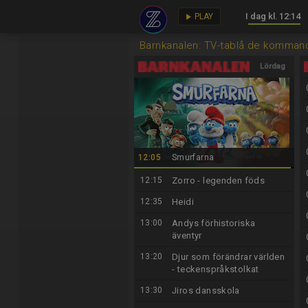
I dag kl. 12:14
key
play_arrow
PLAY
Barnkanalen: TV-tablå de komman
Lördag
8/8
12:05
Smurfarna
12:15
Zorro - legenden föds
12:35
Heidi
13:00
Andys förhistoriska
äventyr
13:20
Djur som förändrar världen
- teckenspråkstolkat
13:30
Jiros dansskola