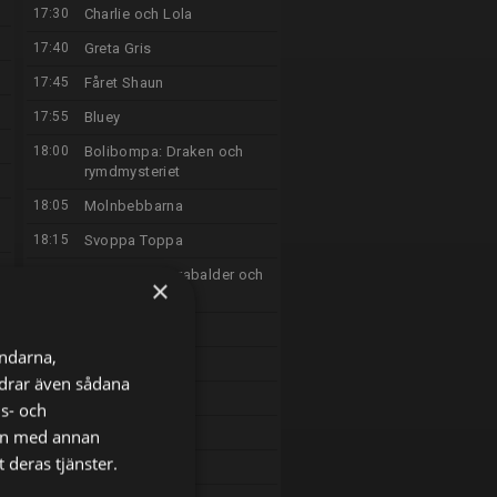
17:30
Charlie och Lola
17:40
Greta Gris
17:45
Fåret Shaun
17:55
Bluey
18:00
Bolibompa: Draken och
rymdmysteriet
18:05
Molnbebbarna
18:15
Svoppa Toppa
18:30
Robin Hoods rabalder och
×
rackartyg
18:45
Sommarlov
ändarna,
18:50
Viljas äventyr
ordrar även sådana
19:10
Smurfarna
ns- och
19:30
Backstage
nen med annan
 deras tjänster.
19:50
Livet på botten