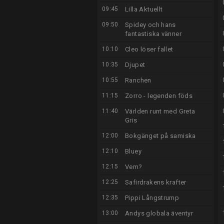
09:45
Lilla Aktuellt
09:50
Spidey och hans
fantastiska vänner
10:10
Cleo löser fallet
10:35
Djupet
10:55
Ranchen
11:15
Zorro - legenden föds
11:40
Världen runt med Greta
Gris
12:00
Bokgänget på samiska
12:10
Bluey
12:15
Vem?
12:25
Safirdrakens krafter
12:35
Pippi Långstrump
13:00
Andys globala äventyr