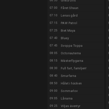
06:55
Greta Gris
07:00
Fåret Shaun
07:10
Lenas gård
07:15
PAW Patrol
07:25
Biet Maya
07:40
Bluey
07:45
Svoppa Toppa
08:05
Octonauterna
08:15
Mästerflygarna
08:30
Full fart, familjen!
08:40
Smurfarna
08:50
Hålet i häcken
09:00
Sommarlov
09:05
Lånarna
09:25
Viljas äventyr