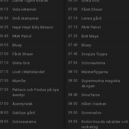
06:05
Daniel Tigers kvarter
06:55
Greta Gris
06:15
Vida veterinär
07:00
Fåret Shaun
06:30
Små stampisar
07:10
Lenas gård
06:35
Heja! Heja! Billy Bilsson
07:15
PAW Patrol
06:45
PAW Patrol
07:25
Biet Maya
06:55
Bluey
07:40
Bluey
07:00
Fåret Shaun
07:45
Svoppa Toppa
07:10
Greta Gris
07:55
Octonauterna
07:15
Livet i Mattelandet
08:10
Mästerflygarna
07:30
Mumfie
08:30
Supermuntra magiska
skogen
07:35
Pettson och Findus på nya
äventyr
08:40
Smurfarna
07:50
Äventyrslek
08:50
Hålet i häcken
08:00
Gabbys gård
09:00
Sommarlov
08:05
Octonauterna
09:05
Robin Hoods rabalder och
rackartyg