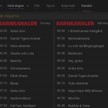
board_arrow_down
Hela dagen
keyboard_arrow_down
Film
Sport
Nöjesnytt
Kanaler
de dagarna
Söndag
Måndag
06:00
Greta Gris
05:00
I drömmarnas trädgård
9/8
10/8
06:05
Daniel Tigers kvarter
05:25
Molnbebbarna
06:15
Vida veterinär
05:35
Lu och småkrypsgänget
06:30
Charlie och Lola
05:45
Minibods
06:40
Mumfie
05:50
Hej Jycke
06:50
Octonauterna
06:00
Greta Gris
07:00
Fåret Shaun
06:05
Daniel Tigers kvarter
07:10
Bluey
06:15
Vida veterinär
07:15
Greta Gris
06:30
Heja! Heja! Billy Bilsson
07:20
Isadora Moon
06:35
Mumfie
07:30
Full fart, familjen!
06:45
Rubble & Crew