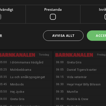
19:35
Backstage
19:10
Smurfarna
dvändigt
Prestanda
Inri
20:00
Sändningsuppehåll
19:30
Backstage
04:55
Bluey kortfilmer
19:50
Livet på botten
19:55
Var är Chicky?
ER
AVVISA ALLT
ACCE
20:00
Sändningsuppehåll
04:55
Bluey kortfilmer
Torsdag
Fredag
05:00
I drömmarnas trädgård
06:00
Greta Gris
13/8
14/8
05:25
Molnbebbarna
06:05
Daniel Tigers kvarter
05:35
Lu och småkrypsgänget
06:15
Vida veterinär
05:45
Minibods
06:30
Heja! Heja! Billy Bilsson
05:50
Hej Jycke
06:35
Mumfie
06:00
Greta Gris
06:45
Rubble & Crew