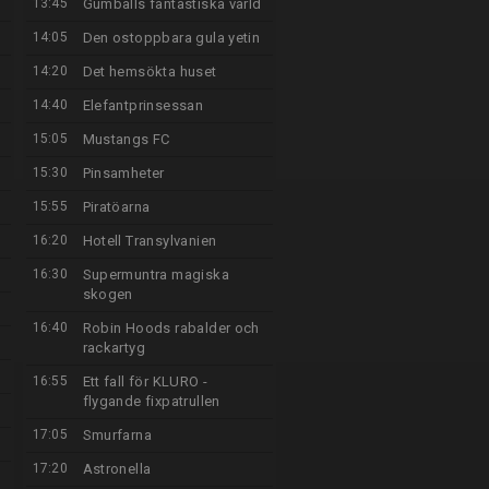
13:45
Gumballs fantastiska värld
14:05
Den ostoppbara gula yetin
14:20
Det hemsökta huset
14:40
Elefantprinsessan
15:05
Mustangs FC
15:30
Pinsamheter
15:55
Piratöarna
16:20
Hotell Transylvanien
16:30
Supermuntra magiska
skogen
16:40
Robin Hoods rabalder och
rackartyg
16:55
Ett fall för KLURO -
flygande fixpatrullen
17:05
Smurfarna
17:20
Astronella