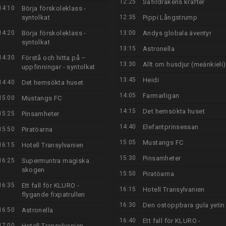
12:25
Safirdrakens krafter
14:10
Börja förskoleklass -
syntolkat
12:35
Pippi Långstrump
14:20
Börja förskoleklass -
13:00
Andys globala äventyr
syntolkat
13:15
Astronella
14:30
Förstå och hitta på –
13:30
Allt om husdjur (meänkieli)
uppfinningar - syntolkat
13:45
Heidi
14:40
Det hemsökta huset
14:05
Farmarligan
15:00
Mustangs FC
14:15
Det hemsökta huset
15:25
Pinsamheter
14:40
Elefantprinsessan
15:50
Piratöarna
15:05
Mustangs FC
16:15
Hotell Transylvanien
15:30
Pinsamheter
16:25
Supermuntra magiska
skogen
15:50
Piratöarna
16:35
Ett fall för KLURO -
16:15
Hotell Transylvanien
flygande fixpatrullen
16:30
Den ostoppbara gula yetin
16:50
Astronella
16:40
Ett fall för KLURO -
17:00
Hotell Transylvanien