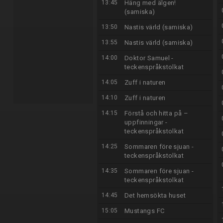
13:45
Häng med älgen!
(samiska)
13:50
Nastis värld (samiska)
13:55
Nastis värld (samiska)
14:00
Doktor Samuel -
teckenspråkstolkat
14:05
Zuff i naturen
14:10
Zuff i naturen
14:15
Förstå och hitta på –
uppfinningar -
teckenspråkstolkat
14:25
Sommaren före sjuan -
teckenspråkstolkat
14:35
Sommaren före sjuan -
teckenspråkstolkat
14:45
Det hemsökta huset
15:05
Mustangs FC