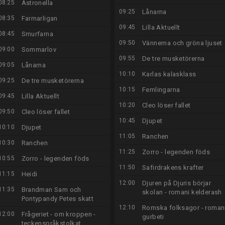
08:25
Astronella
09:25
Lånarna
08:35
Farmarligan
09:45
Lilla Aktuellt
08:45
Smurfarna
09:50
Vännerna och gröna ljuset
09:00
Sommarlov
09:55
De tre musketörerna
09:05
Lånarna
10:10
Karlas kalasklass
09:25
De tre musketörerna
10:15
Femlingarna
09:45
Lilla Aktuellt
10:20
Cleo löser fallet
09:50
Cleo löser fallet
10:45
Djupet
10:10
Djupet
11:05
Ranchen
10:30
Ranchen
11:25
Zorro - legenden föds
10:55
Zorro - legenden föds
11:50
Safirdrakens krafter
11:15
Heidi
12:00
Djuren på Djuris börjar
11:35
Brandman Sam och
skolan - romani kelderash
Pontypandy Petes skatt
12:10
Romska folksagor - roman
12:00
Frågeriet - om kroppen -
gurbeti
teckenspråkstolkat