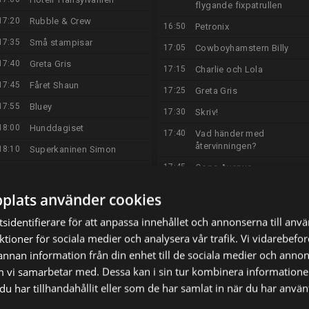
flygande fixpatrullen
17:20
Rubble & Crew
16:50
Petronix
17:35
Små stampisar
17:05
Cowboyhamstern Billy
17:40
Greta Gris
17:15
Charlie och Lola
17:45
Fåret Shaun
17:25
Greta Gris
17:55
Bluey
17:30
Skriv!
18:00
Hunddagiset
17:40
Vad händer med
återvinningen?
18:10
Superkaninen Simon
17:45
Oops Avenue
18:15
Bajsfilmen - Dolores och
Gunellens värld
17:55
Visste du?
plats använder cookies
18:20
PAW Patrol
18:00
Emil i Enånger och
sidentifierare för att anpassa innehållet och annonserna till anv
maskinerna
18:30
Robin Hoods rabalder och
nktioner för sociala medier och analysera vår trafik. Vi vidarebef
rackartyg
18:05
Doktor McStuffins
 annan information från din enhet till de sociala medier och anno
18:45
Sommarlov
18:30
Farmarligan
m vi samarbetar med. Dessa kan i sin tur kombinera informatio
18:50
Äppelberga
u har tillhandahållit eller som de har samlat in när du har använt
18:45
Sommarlov
19:00
Familjen Rysberg
18:50
Lånarna