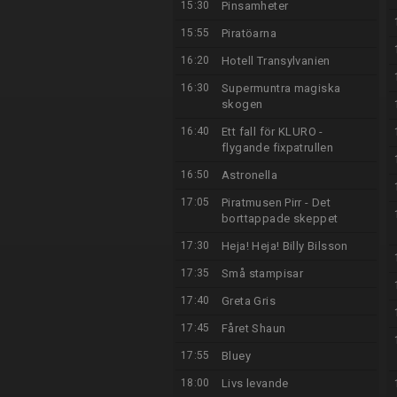
15:30
Pinsamheter
15:55
Piratöarna
16:20
Hotell Transylvanien
16:30
Supermuntra magiska
skogen
16:40
Ett fall för KLURO -
flygande fixpatrullen
16:50
Astronella
17:05
Piratmusen Pirr - Det
borttappade skeppet
17:30
Heja! Heja! Billy Bilsson
17:35
Små stampisar
17:40
Greta Gris
17:45
Fåret Shaun
17:55
Bluey
18:00
Livs levande