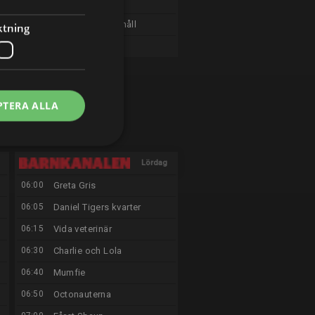
19:55
Var är Chicky?
20:00
Sändningsuppehåll
ktning
04:55
Bluey kortfilmer
PTERA ALLA
Lördag
06:00
Greta Gris
15/8
06:05
Daniel Tigers kvarter
06:15
Vida veterinär
06:30
Charlie och Lola
06:40
Mumfie
06:50
Octonauterna