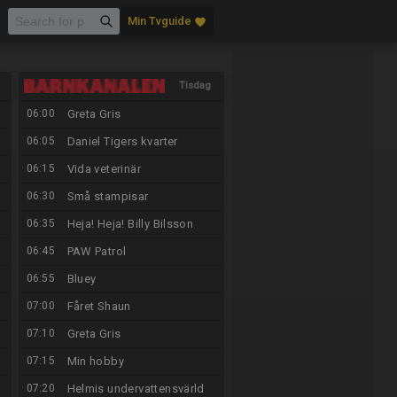
Min Tvguide
favorite
Tisdag
06:00
Greta Gris
11/8
06:05
Daniel Tigers kvarter
06:15
Vida veterinär
06:30
Små stampisar
06:35
Heja! Heja! Billy Bilsson
06:45
PAW Patrol
06:55
Bluey
07:00
Fåret Shaun
07:10
Greta Gris
07:15
Min hobby
07:20
Helmis undervattensvärld