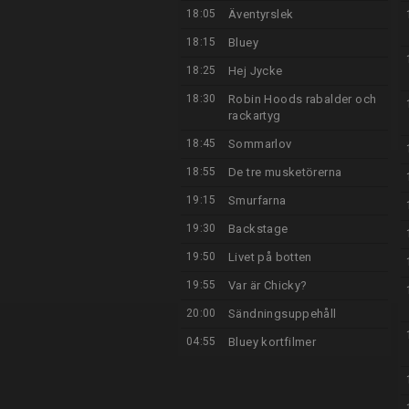
18:05
Äventyrslek
18:15
Bluey
18:25
Hej Jycke
18:30
Robin Hoods rabalder och
rackartyg
18:45
Sommarlov
18:55
De tre musketörerna
19:15
Smurfarna
19:30
Backstage
19:50
Livet på botten
19:55
Var är Chicky?
20:00
Sändningsuppehåll
04:55
Bluey kortfilmer